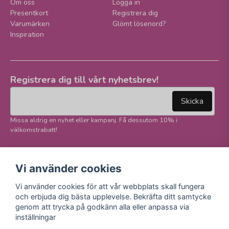
Om oss
Logga in
Presentkort
Registrera dig
Varumärken
Glömt lösenord?
Inspiration
Registrera dig till vårt nyhetsbrev!
email
Mejladress
Skicka
Missa aldrig en nyhet eller kampanj. Få dessutom 10% i
välkomstrabatt!
Följ oss på våra
Trygg betalning och
Vi använder cookies
sociala medier!
E-handel
Vi använder cookies för att vår webbplats skall fungera
Facebook
och erbjuda dig bästa upplevelse. Bekräfta ditt samtycke
Instagram
genom att trycka på godkänn alla eller anpassa via
Youtube
inställningar
TikTok