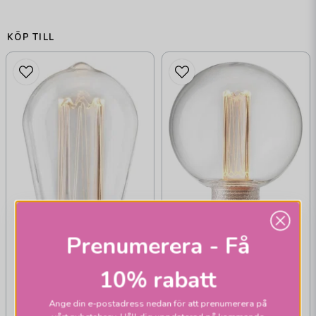
KÖP TILL
Prenumerera - Få
10% rabatt
PR HOME
Glob E14 80mm
Ange din e-postadress nedan för att prenumerera på
820 1W Future klar