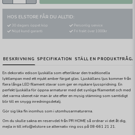
HOS ELSTORE FÅR DU ALLTID:
30 dagars öppet köp
Personlig service
Nöjd kund garanti
Fri frakt över 1000kr
BESKRIVNING
SPECIFIKATION
STÄLL EN PRODUKTFRÅG
En dekorativ edison ljuskälla som efterliknar den traditionella
lyktlampan med ett mjukt amber färgat glas. Ljuskällans ljus kommer från
flera långa LED filament stavar som ger en mjukare ljusspridning. En
perfekt ljuskälla för öppna armaturer med det synliga filamentet och med
det varma skenet när man är ute efter en mysig stämning som samtidigt
blir till en snygg inredningsdetalj.
Gör sig lika fin inomhus som i utomhusarmaturerna.
Om du skulle sakna en reservdel från PR HOME så ordnar vi det åt dig,
mejla in till info@elstore.se alternativ ring oss på 08-661 21 21.