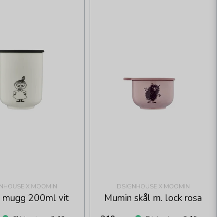
NHOUSE X MOOMIN
DSIGNHOUSE X MOOMIN
 mugg 200ml vit
Mumin skål m. lock rosa