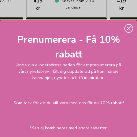
419
419
m 2-10
Skickas inom 2-10
vardagar
kr
kr
GEN
LÄGG I VARUKORGEN
LÄGG
Prenumerera - Få 10%
rabatt
Ange din e-postadress nedan för att prenumerera på
vårt nyhetsbrev. Håll dig uppdaterad på kommande
kampanjer, nyheter och få inspiration.
Som tack för att du vill vara med oss får du 10% rabatt!
*Kan ej kombineras med andra rabatter.