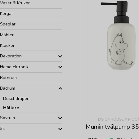
Vaser & Krukor
Korgar
Speglar
Möbler
Klockor
Dekoration
Hemelektronik
Barnrum
Badrum
Duschdraperi
Hållare
Sovrum
DSIGNHOUSE X MOO
Mumin tvålpump 35
Jul