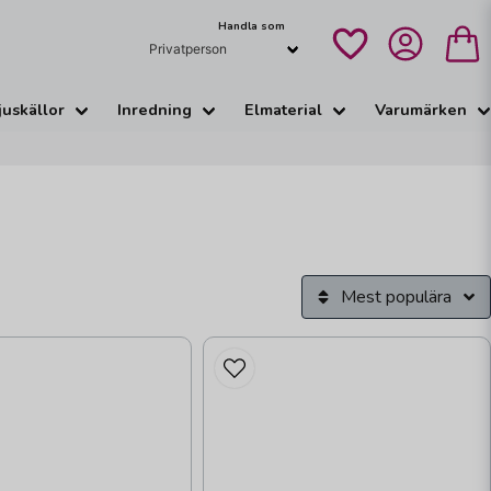
Handla som
juskällor
Inredning
Elmaterial
Varumärken
Mest populära