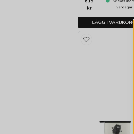
619
Skickas ino
vardagar
kr
LÄGG I VARUKOR