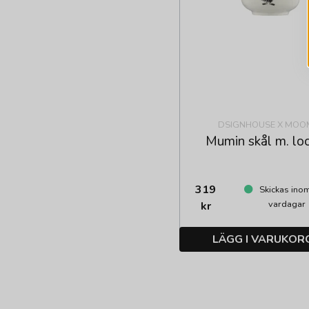
DSIGNHOUSE X MOO
Mumin skål m. loc
319
Skickas ino
vardagar
kr
LÄGG I VARUKOR