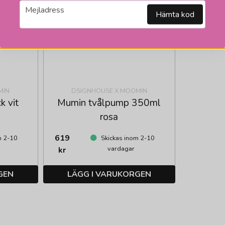
email
Mejladress
Hämta kod
MIN
DSIGNHOUSE X MOOMIN
k vit
Mumin tvålpump 350ml
rosa
619
m 2-10
Skickas inom 2-10
vardagar
kr
GEN
LÄGG I VARUKORGEN