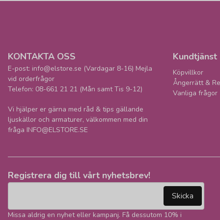
KONTAKTA OSS
Kundtjänst
E-post: info@elstore.se (Vardagar 8-16) Mejla
Köpvillkor
vid orderfrågor
Ångerrätt & Re
Telefon: 08-661 21 21 (Mån samt Tis 9-12)
Vanliga frågor
Vi hjälper er gärna med råd & tips gällande
ljuskällor och armaturer, välkommen med din
fråga INFO@ELSTORE.SE
Registrera dig till vårt nyhetsbrev!
email
Mejladress
Skicka
Missa aldrig en nyhet eller kampanj. Få dessutom 10% i