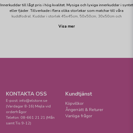
Innerkuddar till lågt pris i hög kvalitet. Mysiga och lyxiga innerkuddar i syntet
eller fjäder. Tillverkade i flera olika storlekar som matchar till våra
kuddfodral. Kuddar i storlek 45x45cm, 50x50cm, 30x50cm och
40x60cm. Uppdatera kuddarna i vardagsrummet och sovrummet med nya
Visa mer
kuddar!
KONTAKTA OSS
Kundtjänst
E-post: info@elstore.se
Köpvillkor
(Vardagar 8-16) Mejla vid
Ångerrätt & Returer
orderfrågor
Vanliga frågor
Telefon: 08-661 21 21 (Mån
samt Tis 9-12)