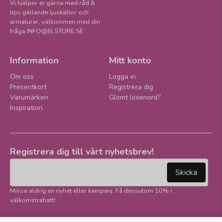
Vi hjälper er gärna med råd &
tips gällande ljuskällor och
armaturer, välkommen med din
fråga INFO@ELSTORE.SE
Information
Mitt konto
Om oss
Logga in
Presentkort
Registrera dig
Varumärken
Glömt lösenord?
Inspiration
Registrera dig till vårt nyhetsbrev!
email
Mejladress
Skicka
Missa aldrig en nyhet eller kampanj. Få dessutom 10% i
välkomstrabatt!