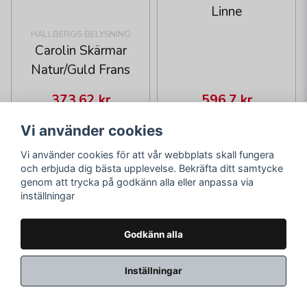
Linne
HALLBERGS BELYSNING
Carolin Skärmar
Natur/Guld Frans
373,62 kr
596,7 kr
479 kr
765 kr
Vi använder cookies
Skickas inom 2-10
Skickas inom 2-10
vardagar
vardagar
Vi använder cookies för att vår webbplats skall fungera
och erbjuda dig bästa upplevelse. Bekräfta ditt samtycke
LÄGG I VARUKORGEN
LÄGG I VARUKORGEN
genom att trycka på godkänn alla eller anpassa via
inställningar
22%
22%
Godkänn alla
Inställningar