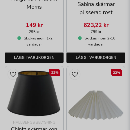
Sabina skärmar
Morris
plisserad rost
149 kr
623,22 kr
295 kr
799 kr
Skickas inom 1-2
Skickas inom 2-10
vardagar
vardagar
LÄGG I VARUKORGEN
LÄGG I VARUKORGEN
22%
22%
HALLBERGS BELYSNING
Chintz skärmar kon