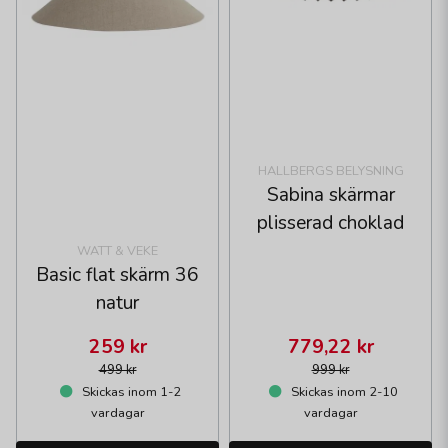
HALLBERGS BELYSNING
Sabina skärmar
plisserad choklad
WATT & VEKE
Basic flat skärm 36
natur
259 kr
779,22 kr
499 kr
999 kr
Skickas inom 1-2
Skickas inom 2-10
vardagar
vardagar