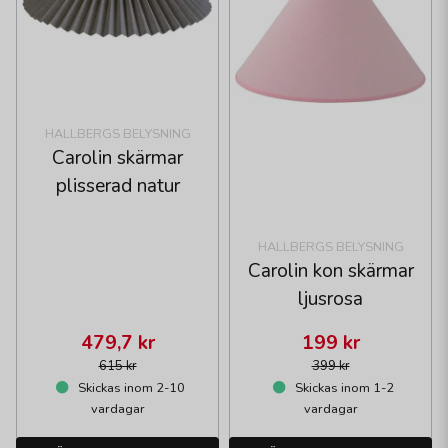
HALLBERGS BELYSNING
Carolin skärmar
plisserad natur
HALLBERGS BELYSNING
Carolin kon skärmar
ljusrosa
479,7 kr
199 kr
615 kr
399 kr
Skickas inom 2-10
Skickas inom 1-2
vardagar
vardagar