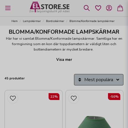
Hem
Lampskärmar
Bordsskärmar
Blomma/Konformade lampskärmar
BLOMMA/KONFORMADE LAMPSKÄRMAR
Här har vi samlat Blomma/Konformade lampskärmar. Samtliga har en
formgivning som en kon där toppdiametern är väldigt liten och
bottendiametern är mycket bredare.
Visa mer
Kommer med ett klofäste som fästs direkt på ljuskällan eller med ett E27-
ringfäste som monteras direkt på lamphållaren.
Vi har samlat alla storlekar i samma färg och form inne på 1st artikel. Om
45 produkter
Mest populära
du ser en lampskärm som du tycker om, klicka på den och välj storlek
samt läs i beskrivningen vilket fäste just den storleken har.
22%
-50%