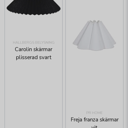
HALLBERGS BELYSNING
Carolin skärmar
plisserad svart
PR HOME
Freja franza skärmar
vit