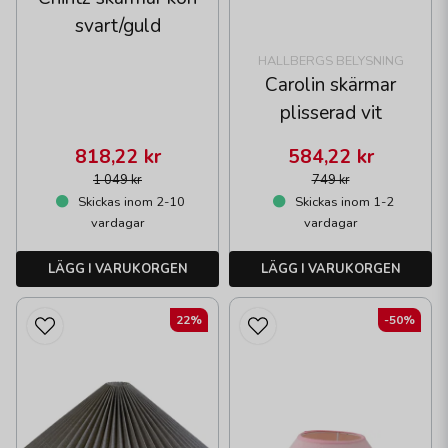
svart/guld
HALLBERGS BELYSNING
Carolin skärmar
plisserad vit
818,22 kr
584,22 kr
1 049 kr
749 kr
Skickas inom 2-10
Skickas inom 1-2
vardagar
vardagar
LÄGG I VARUKORGEN
LÄGG I VARUKORGEN
22%
-50%