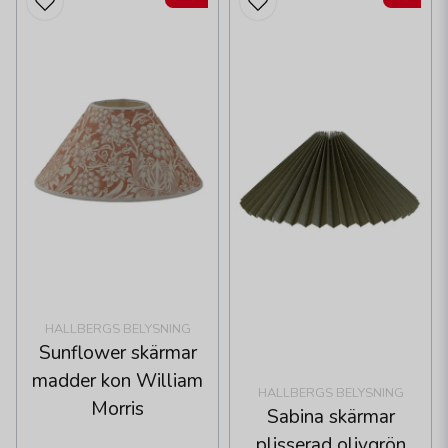
HALLBERGS BELYSNING
Sunflower skärmar
madder kon William
HALLBERGS BELYSNING
Morris
Sabina skärmar
plisserad olivgrön