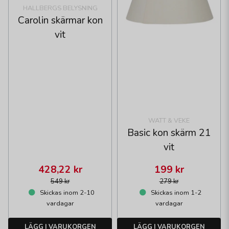
HALLBERGS BELYSNING
Carolin skärmar kon
vit
WATT & VEKE
Basic kon skärm 21
vit
428,22 kr
199 kr
549 kr
279 kr
Skickas inom 2-10
Skickas inom 1-2
vardagar
vardagar
LÄGG I VARUKORGEN
LÄGG I VARUKORGEN