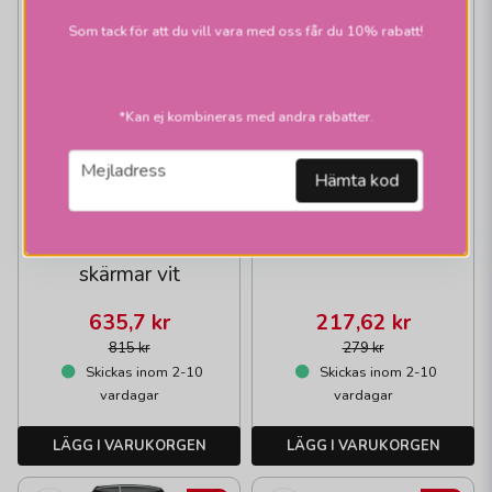
Som tack för att du vill vara med oss får du 10% rabatt!
*Kan ej kombineras med andra rabatter.
email
Mejladress
Hämta kod
HALLBERGS BELYSNING
Carolin blomma
skärmar vit
635,7 kr
217,62 kr
815 kr
279 kr
Skickas inom 2-10
Skickas inom 2-10
vardagar
vardagar
LÄGG I VARUKORGEN
LÄGG I VARUKORGEN