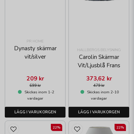
PR HOME
Dynasty skärmar
HALLBERGS BELYSNING
vit/silver
Carolin Skärmar
Vit/Ljusblå Frans
209 kr
373,62 kr
699 kr
479 kr
Skickas inom 1-2
Skickas inom 2-10
vardagar
vardagar
LÄGG I VARUKORGEN
LÄGG I VARUKORGEN
22%
22%