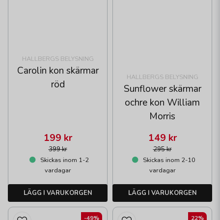
HALLBERGS BELYSNING
Carolin kon skärmar
HALLBERGS BELYSNING
röd
Sunflower skärmar
ochre kon William
Morris
199 kr
149 kr
399 kr
295 kr
Skickas inom 1-2
Skickas inom 2-10
vardagar
vardagar
LÄGG I VARUKORGEN
LÄGG I VARUKORGEN
-49%
22%