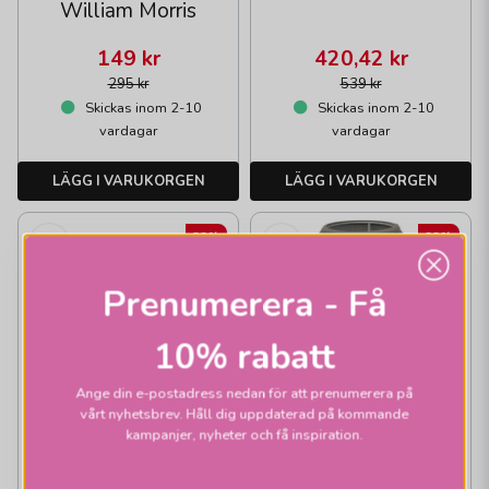
William Morris
149 kr
420,42 kr
295 kr
539 kr
Skickas inom 2-10
Skickas inom 2-10
vardagar
vardagar
LÄGG I VARUKORGEN
LÄGG I VARUKORGEN
22%
22%
Prenumerera - Få
10% rabatt
HALLBERGS BELYSNING
Ange din e-postadress nedan för att prenumerera på
Carolin kon skärmar
vårt nyhetsbrev. Håll dig uppdaterad på kommande
natur
kampanjer, nyheter och få inspiration.