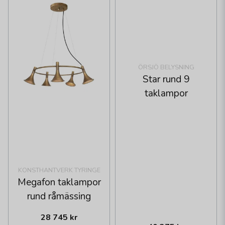
ÖRSJÖ BELYSNING
Star rund 9
taklampor
KONSTHANTVERK TYRINGE
Megafon taklampor
rund råmässing
28 745 kr