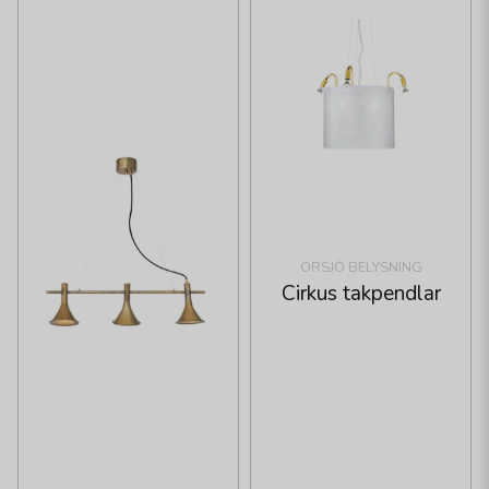
ÖRSJÖ BELYSNING
Cirkus takpendlar