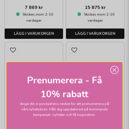
7 869 kr
15 875 kr
Skickas inom 2-10
Skickas inom 2-10
vardagar
vardagar
LÄGG I VARUKORGEN
LÄGG I VARUKORGEN
Prenumerera - Få
10% rabatt
Ange din e-postadress nedan för att prenumerera på
vårt nyhetsbrev. Håll dig uppdaterad på kommande
kampanjer, nyheter och få inspiration.