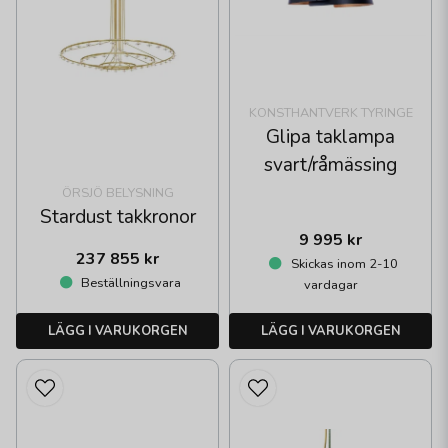
KONSTHANTVERK TYRINGE
Glipa taklampa
svart/råmässing
ÖRSJÖ BELYSNING
Stardust takkronor
9 995 kr
237 855 kr
Skickas inom 2-10
Beställningsvara
vardagar
LÄGG I VARUKORGEN
LÄGG I VARUKORGEN