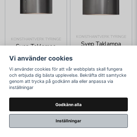
KONSTHANTVERK TYRINGE
KONSTHANTVERK TYRINGE
Svep Taklampa
Svep Taklampa
38cm Svartoxid
28cm Svartoxid
Vi använder cookies
5 245 kr
6 125 kr
Vi använder cookies för att vår webbplats skall fungera
och erbjuda dig bästa upplevelse. Bekräfta ditt samtycke
Skickas inom 2-10
Skickas inom 2-10
genom att trycka på godkänn alla eller anpassa via
vardagar
vardagar
inställningar
LÄGG I VARUKORGEN
LÄGG I VARUKORGEN
Godkänn alla
Inställningar