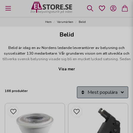
Hem
Varumärken
Belid
Belid
Belid är idag en av Nordens ledande leverantörer av belysning och
sysselsätter 130 medarbetare. Vår grundares vision om att utveckla och
tillverka svensk belysning visade sig bli en mycket lyckad satsning. Sedan
starten 1969 har vi uppnått en gedigen kunskap och erfarenhet av att
Visa mer
utveckla och producera belysning med visionen om att utveckla lampor av
hög kvalité.
Från Belid kommer flera välkända lampor som Bullo, Cato, Diablo, Gloria
166 produkter
Mest populära
och Picasso. Vi erbjuder ett komplett sortiment med tak-, bord-, golv- och
vägglampor, men även utomhusbelysning som pollare och väggarmaturer.