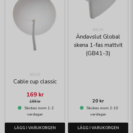
BELID
Ändavslut Global
skena 1-fas mattvit
(GB41-3)
BELID
Cable cup classic
169 kr
20 kr
199 kr
Skickas inom 1-2
Skickas inom 2-10
vardagar
vardagar
LÄGG I VARUKORGEN
LÄGG I VARUKORGEN