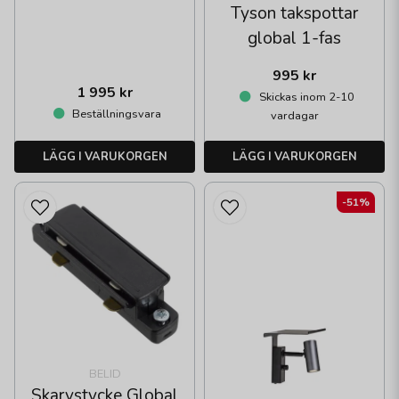
Tyson takspottar
global 1-fas
995 kr
1 995 kr
Skickas inom 2-10
Beställningsvara
vardagar
LÄGG I VARUKORGEN
LÄGG I VARUKORGEN
-51%
BELID
Skarvstycke Global