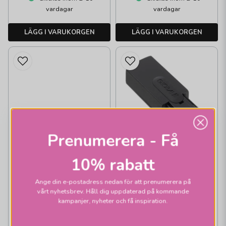
vardagar
vardagar
LÄGG I VARUKORGEN
LÄGG I VARUKORGEN
Prenumerera - Få
BELID
10% rabatt
Anslutning Global
1-fas skena svart
Ange din e-postadress nedan för att prenumerera på
vårt nyhetsbrev. Håll dig uppdaterad på kommande
(GB11-2)
kampanjer, nyheter och få inspiration.