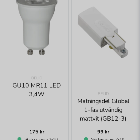
BELID
GU10 MR11 LED
3,4W
BELID
Matningsdel Global
1-fas utvändig
mattvit (GB12-3)
175 kr
99 kr
Skickas inom 2-10
Skickas inom 2-10