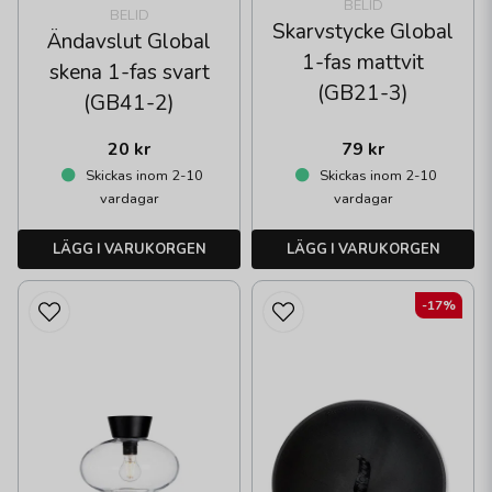
BELID
BELID
Skarvstycke Global
Ändavslut Global
1-fas mattvit
skena 1-fas svart
(GB21-3)
(GB41-2)
20 kr
79 kr
Skickas inom 2-10
Skickas inom 2-10
vardagar
vardagar
LÄGG I VARUKORGEN
LÄGG I VARUKORGEN
-17%