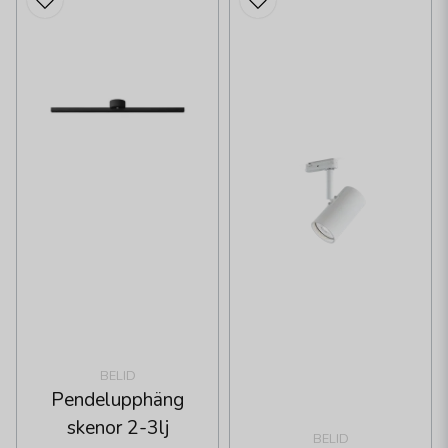
BELID
Pendelupphäng
skenor 2-3lj
BELID