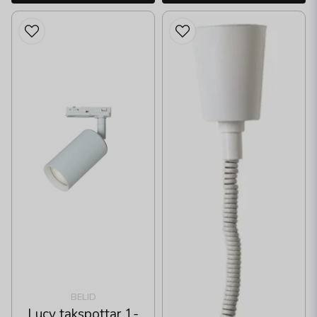
BELID
Lucy takspottar 1-