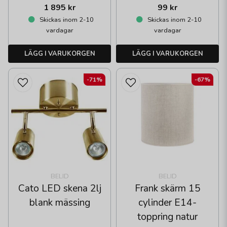
1 895 kr
99 kr
Skickas inom 2-10
Skickas inom 2-10
vardagar
vardagar
LÄGG I VARUKORGEN
LÄGG I VARUKORGEN
-71%
-67%
BELID
BELID
Cato LED skena 2lj
Frank skärm 15
blank mässing
cylinder E14-
toppring natur