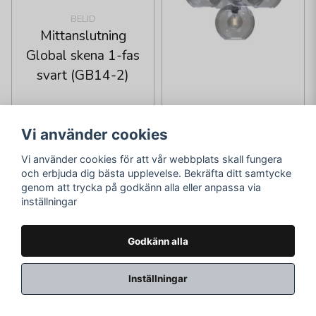
BELID
Mittanslutning
Global skena 1-fas
svart (GB14-2)
BELID
Vi använder cookies
Gloria takkronor
svart
Vi använder cookies för att vår webbplats skall fungera
och erbjuda dig bästa upplevelse. Bekräfta ditt samtycke
259 kr
12 795 kr
genom att trycka på godkänn alla eller anpassa via
inställningar
Skickas inom 2-10
Skickas inom 2-10
vardagar
vardagar
Godkänn alla
LÄGG I VARUKORGEN
LÄGG I VARUKORGEN
Inställningar
-60%