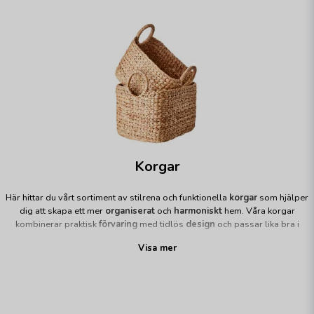
Korgar
Här hittar du vårt sortiment av stilrena och funktionella
korgar
som hjälper
dig att skapa ett mer
organiserat
och
harmoniskt
hem. Våra korgar
kombinerar praktisk
förvaring
med tidlös
design
och passar lika bra i
vardagsrummet som i hallen, sovrummet eller badrummet.
Visa mer
Oavsett om du söker dekorativ förvaring för plädar och magasin eller
smarta lösningar för vardagens småsaker hittar du korgar i olika storlekar,
former och material som passar varje hem och inredningsstil.