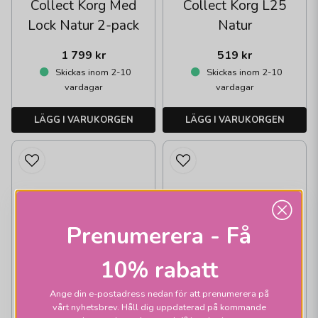
Collect Korg Med
Collect Korg L25
Lock Natur 2-pack
Natur
1 799 kr
519 kr
Skickas inom 2-10
Skickas inom 2-10
vardagar
vardagar
LÄGG I VARUKORGEN
LÄGG I VARUKORGEN
Prenumerera - Få
10% rabatt
Ange din e-postadress nedan för att prenumerera på
vårt nyhetsbrev. Håll dig uppdaterad på kommande