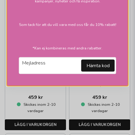
kampanjer, nyheter och få inspiration.
Som tack för att du vill vara med oss får du 10% rabatt!
*Kan ej kombineras med andra rabatter.
email
AFFARI OF SWEDEN
AFFARI OF SWEDEN
Mejladress
Hämta kod
Sunny Hängande
Sunny Hängande
Korg H60 Natur
Korg H60
Natur/Brun
459 kr
459 kr
Skickas inom 2-10
Skickas inom 2-10
vardagar
vardagar
LÄGG I VARUKORGEN
LÄGG I VARUKORGEN