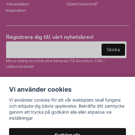
Varumärken
Glömt lösenord?
Inspiration
Registrera dig till vårt nyhetsbrev!
email
Mejladress
Skicka
Missa aldrig en nyhet eller kampanj. Få dessutom 10% i
välkomstrabatt!
Följ oss på våra
Trygg betalning och
Vi använder cookies
sociala medier!
E-handel
Vi använder cookies för att vår webbplats skall fungera
Facebook
och erbjuda dig bästa upplevelse. Bekräfta ditt samtycke
Instagram
genom att trycka på godkänn alla eller anpassa via
Youtube
inställningar
TikTok
Godkänn alla