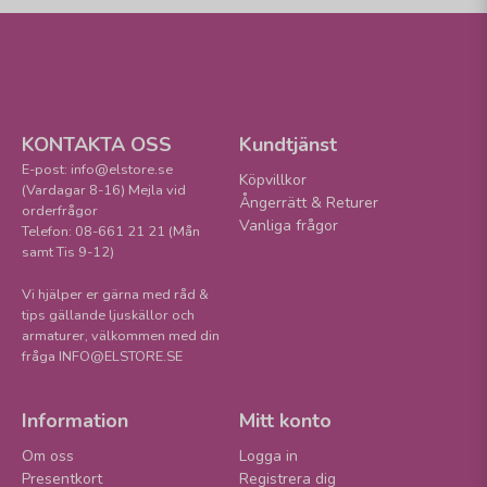
Upptäck
korgar
som både förenklar vardagen och lyfter känslan i rummet.
KONTAKTA OSS
Kundtjänst
E-post: info@elstore.se
Köpvillkor
(Vardagar 8-16) Mejla vid
Ångerrätt & Returer
orderfrågor
Vanliga frågor
Telefon: 08-661 21 21 (Mån
samt Tis 9-12)
Vi hjälper er gärna med råd &
tips gällande ljuskällor och
armaturer, välkommen med din
fråga INFO@ELSTORE.SE
Information
Mitt konto
Om oss
Logga in
Presentkort
Registrera dig