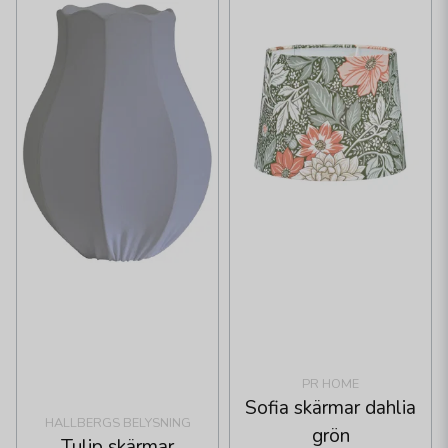
PR HOME
Sofia skärmar dahlia
HALLBERGS BELYSNING
grön
Tulip skärmar