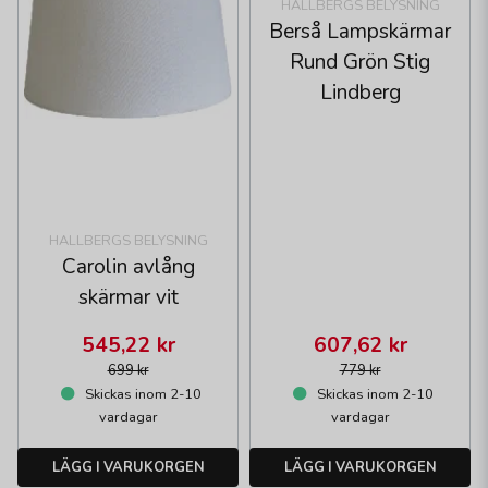
HALLBERGS BELYSNING
Berså Lampskärmar
Rund Grön Stig
Lindberg
HALLBERGS BELYSNING
Carolin avlång
skärmar vit
545,22 kr
607,62 kr
699 kr
779 kr
Skickas inom 2-10
Skickas inom 2-10
vardagar
vardagar
LÄGG I VARUKORGEN
LÄGG I VARUKORGEN