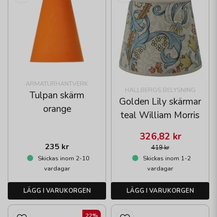
ARMATURHANTVERK
HALLBERGS BELYSNING
Tulpan skärm
Golden Lily skärmar
orange
teal William Morris
326,82 kr
235 kr
419 kr
Skickas inom 2-10
Skickas inom 1-2
vardagar
vardagar
LÄGG I VARUKORGEN
LÄGG I VARUKORGEN
22%