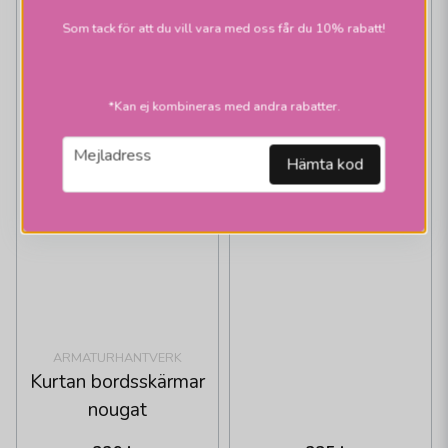
Som tack för att du vill vara med oss får du 10% rabatt!
*Kan ej kombineras med andra rabatter.
email
Mejladress
Hämta kod
ARMATURHANTVERK
Tulpan skärm gul
ARMATURHANTVERK
Kurtan bordsskärmar
nougat