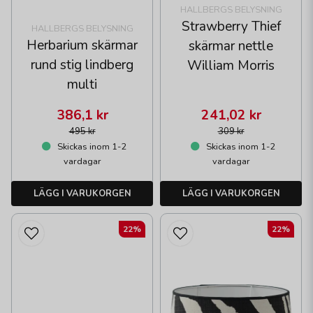
HALLBERGS BELYSNING
Strawberry Thief
HALLBERGS BELYSNING
Herbarium skärmar
skärmar nettle
rund stig lindberg
William Morris
multi
386,1 kr
241,02 kr
495 kr
309 kr
Skickas inom 1-2
Skickas inom 1-2
vardagar
vardagar
LÄGG I VARUKORGEN
LÄGG I VARUKORGEN
22%
22%