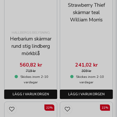
Strawberry Thief
skärmar teal
William Morris
HALLBERGS BELYSNING
Herbarium skärmar
rund stig lindberg
mörkblå
560,82 kr
241,02 kr
719 kr
309 kr
Skickas inom 2-10
Skickas inom 2-10
vardagar
vardagar
LÄGG I VARUKORGEN
LÄGG I VARUKORGEN
22%
22%