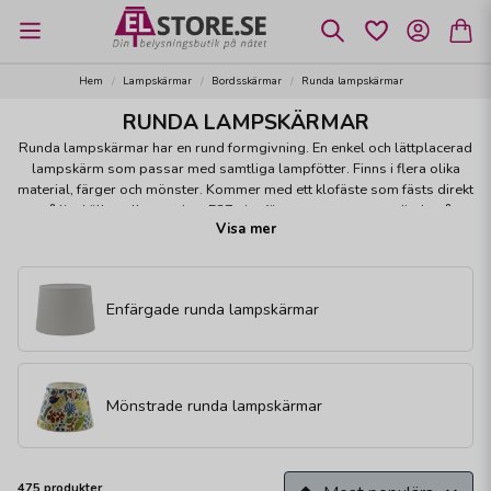
Hem
Lampskärmar
Bordsskärmar
Runda lampskärmar
RUNDA LAMPSKÄRMAR
Runda lampskärmar har en rund formgivning. En enkel och lättplacerad
lampskärm som passar med samtliga lampfötter. Finns i flera olika
material, färger och mönster. Kommer med ett klofäste som fästs direkt
på ljuskällan eller med ett E27-ringfäste som monteras direkt på
Visa mer
lamphållaren.
Vi har samlat alla storlekar i samma färg och form inne på 1st artikel. Om
du ser en lampskärm som du tycker om, klicka på den och välj storlek
Enfärgade runda lampskärmar
samt läs i beskrivningen vilket fäste just den storleken har.
Mönstrade runda lampskärmar
475 produkter