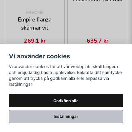
PR HOME
Empire franza
skärmar vit
269,1 kr
635,7 kr
345 kr
815 kr
Skickas inom 1-2
Skickas inom 1-2
Vi använder cookies
vardagar
vardagar
Vi använder cookies för att vår webbplats skall fungera
och erbjuda dig bästa upplevelse. Bekräfta ditt samtycke
LÄGG I VARUKORGEN
LÄGG I VARUKORGEN
genom att trycka på godkänn alla eller anpassa via
inställningar
-51%
Godkänn alla
Inställningar