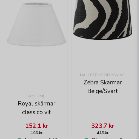
HALLBERGS BELYSNING
Zebra Skärmar
Beige/Svart
PR HOME
Royal skärmar
classico vit
152,1 kr
323,7 kr
195 kr
415 kr