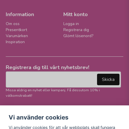
Information
Mitt konto
Om oss
Logga in
Presentkort
Registrera dig
Varumärken
Glömt lösenord?
Inspiration
Registrera dig till vårt nyhetsbrev!
email
Mejladress
Skicka
Missa aldrig en nyhet eller kampanj. Få dessutom 10% i
välkomstrabatt!
Följ oss på våra
Trygg betalning och
Vi använder cookies
sociala medier!
E-handel
Vi använder cookies för att vår webbplats skall fungera