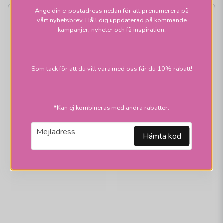
Ange din e-postadress nedan för att prenumerera på
NYHET
NYHET
vårt nyhetsbrev. Håll dig uppdaterad på kommande
kampanjer, nyheter och få inspiration.
Som tack för att du vill vara med oss får du 10% rabatt!
*Kan ej kombineras med andra rabatter.
email
Mejladress
Hämta kod