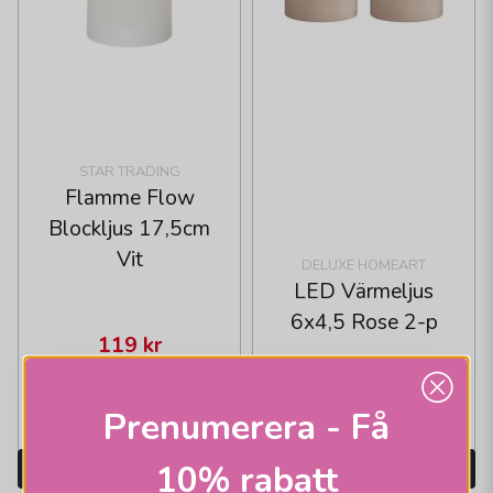
STAR TRADING
Flamme Flow
Blockljus 17,5cm
Vit
DELUXE HOMEART
LED Värmeljus
6x4,5 Rose 2-p
119 kr
249 kr
159 kr
Skickas inom 1-2
Skickas inom 2-10
Prenumerera - Få
vardagar
vardagar
10% rabatt
LÄGG I VARUKORGEN
LÄGG I VARUKORGEN