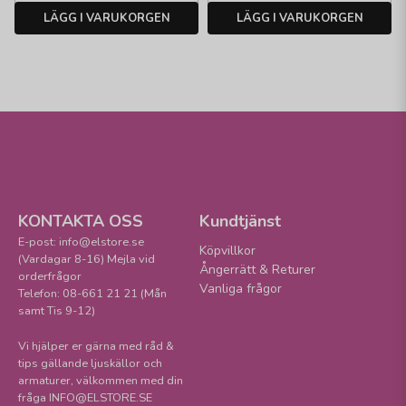
LÄGG I VARUKORGEN
LÄGG I VARUKORGEN
KONTAKTA OSS
Kundtjänst
E-post: info@elstore.se
Köpvillkor
(Vardagar 8-16) Mejla vid
Ångerrätt & Returer
orderfrågor
Vanliga frågor
Telefon: 08-661 21 21 (Mån
samt Tis 9-12)
Vi hjälper er gärna med råd &
tips gällande ljuskällor och
armaturer, välkommen med din
fråga INFO@ELSTORE.SE