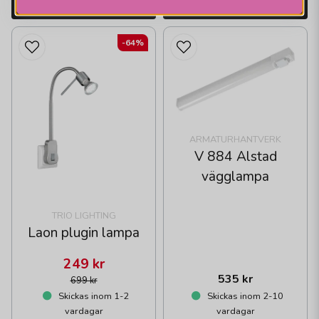
LÄGG I VARUKORGEN
LÄGG I VARUKORGEN
-64%
ARMATURHANTVERK
V 884 Alstad
vägglampa
TRIO LIGHTING
Laon plugin lampa
249 kr
535 kr
699 kr
Skickas inom 1-2
Skickas inom 2-10
vardagar
vardagar