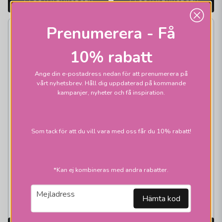
LÄGG I VARUKORGEN
LÄGG I VARUKORGEN
Prenumerera - Få
-20%
-22%
10% rabatt
Ange din e-postadress nedan för att prenumerera på
vårt nyhetsbrev. Håll dig uppdaterad på kommande
kampanjer, nyheter och få inspiration.
ELSTORE
ELSTORE
Som tack för att du vill vara med oss får du 10% rabatt!
LinearLED 30cm
LinearLED 20cm
USB Sensor Silver
Sensor Vit
399 kr
349 kr
*Kan ej kombineras med andra rabatter.
499 kr
449 kr
email
Mejladress
Skickas inom 1-2
Skickas inom 1-2
Hämta kod
vardagar
vardagar