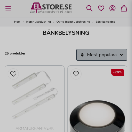
Hem
Inomhusbelysning
Övrig inomhusbelysning
Bänkbelysning
BÄNKBELYSNING
25 produkter
Mest populära
-20%
ARMATURHANTVERK