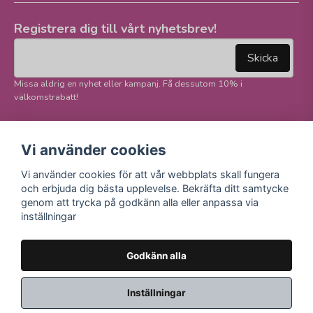
Registrera dig till vårt nyhetsbrev!
email
Mejladress
Skicka
Missa aldrig en nyhet eller kampanj. Få dessutom 10% i
välkomstrabatt!
Följ oss på våra
Trygg betalning och
Vi använder cookies
sociala medier!
E-handel
Vi använder cookies för att vår webbplats skall fungera
Facebook
och erbjuda dig bästa upplevelse. Bekräfta ditt samtycke
Instagram
genom att trycka på godkänn alla eller anpassa via
Youtube
inställningar
TikTok
Godkänn alla
Inställningar