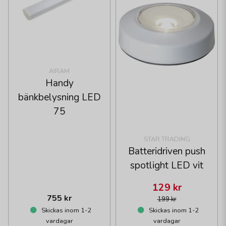
AIRAM
Handy
bänkbelysning LED
75
STAR TRADING
Batteridriven push
spotlight LED vit
129 kr
755 kr
199 kr
Skickas inom 1-2
Skickas inom 1-2
vardagar
vardagar