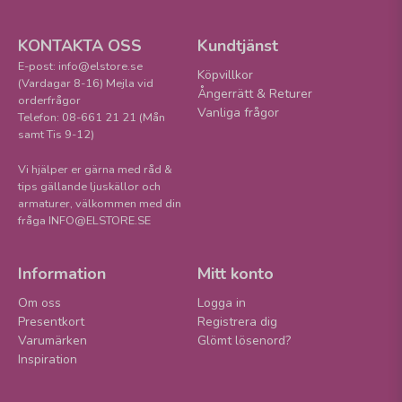
KONTAKTA OSS
Kundtjänst
E-post: info@elstore.se
Köpvillkor
(Vardagar 8-16) Mejla vid
Ångerrätt & Returer
orderfrågor
Vanliga frågor
Telefon: 08-661 21 21 (Mån
samt Tis 9-12)
Vi hjälper er gärna med råd &
tips gällande ljuskällor och
armaturer, välkommen med din
fråga INFO@ELSTORE.SE
Information
Mitt konto
Om oss
Logga in
Presentkort
Registrera dig
Varumärken
Glömt lösenord?
Inspiration