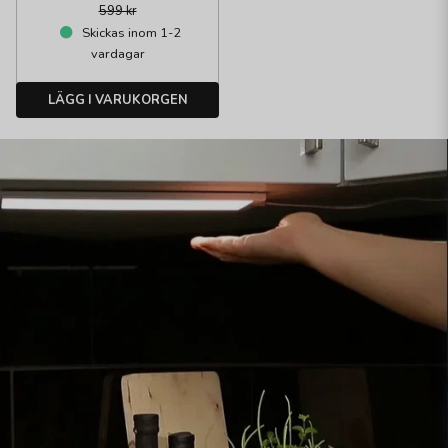
599 kr
Skickas inom 1-2
vardagar
LÄGG I VARUKORGEN