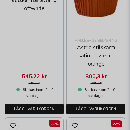
stilskärmar avlång
offwhite
HALLBERGS BELYSNING
Astrid stilskärm
satin plisserad
orange
545,22 kr
300,3 kr
699 kr
385 kr
Skickas inom 2-10
Skickas inom 2-10
vardagar
vardagar
LÄGG I VARUKORGEN
LÄGG I VARUKORGEN
22%
22%