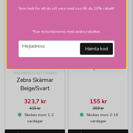
Som tack för att du vill vara med oss får du 10% rabatt!
*Kan ej kombineras med andra rabatter.
email
Mejladress
Hämta kod
HALLBERGS BELYSNING
Carolin kon skärmar
grön
HALLBERGS BELYSNING
Zebra Skärmar
Beige/Svart
323,7 kr
155 kr
415 kr
309 kr
Skickas inom 1-2
Skickas inom 2-10
vardagar
vardagar