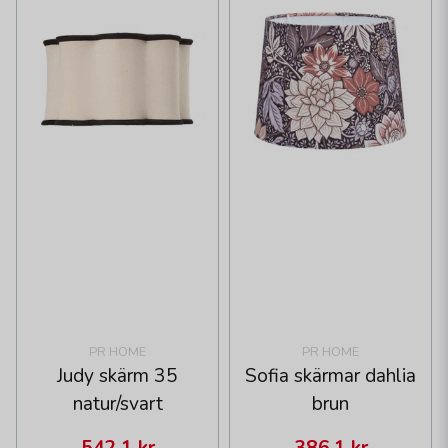
PR HOME
PR HOME
Judy skärm 35
Sofia skärmar dahlia
natur/svart
brun
542,1 kr
386,1 kr