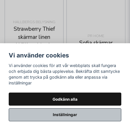
HALLBERGS BELYSNING
Strawberry Thief
PR HOME
skärmar linen
Sofia skärmar
William Morris
eldertree gul
Vi använder cookies
287,82 kr
386,1 kr
Vi använder cookies för att vår webbplats skall fungera
369 kr
495 kr
och erbjuda dig bästa upplevelse. Bekräfta ditt samtycke
Skickas inom 2-10
Skickas inom 2-10
genom att trycka på godkänn alla eller anpassa via
inställningar
vardagar
vardagar
LÄGG I VARUKORGEN
LÄGG I VARUKORGEN
Godkänn alla
22%
Inställningar