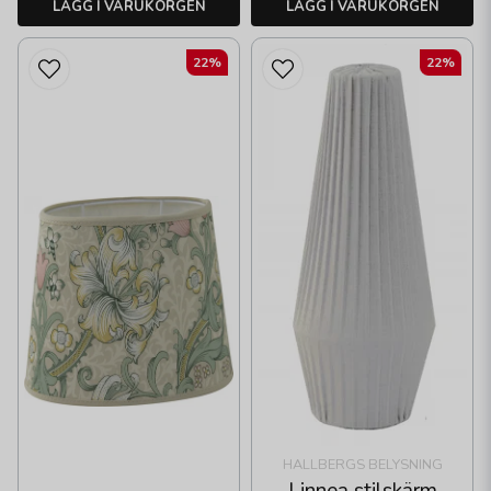
LÄGG I VARUKORGEN
LÄGG I VARUKORGEN
22%
22%
HALLBERGS BELYSNING