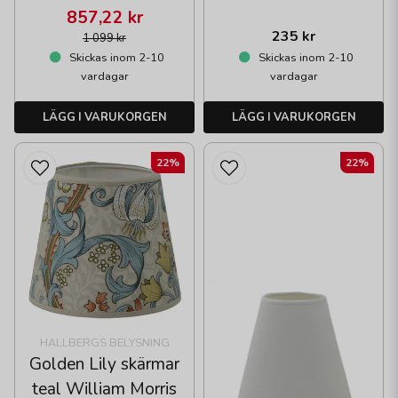
857,22 kr
235 kr
1 099 kr
Skickas inom 2-10
Skickas inom 2-10
vardagar
vardagar
LÄGG I VARUKORGEN
LÄGG I VARUKORGEN
22%
22%
HALLBERGS BELYSNING
Golden Lily skärmar
teal William Morris