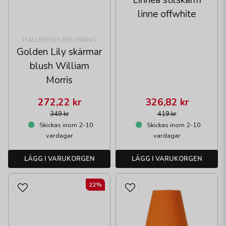
Linnea stilskärm
linne offwhite
HALLBERGS BELYSNING
Golden Lily skärmar
blush William
Morris
272,22 kr
326,82 kr
349 kr
419 kr
Skickas inom 2-10
Skickas inom 2-10
vardagar
vardagar
LÄGG I VARUKORGEN
LÄGG I VARUKORGEN
22%