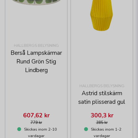
HALLBERGS BELYSNING
Berså Lampskärmar
Rund Grön Stig
Lindberg
HALLBERGS BELYSNING
Astrid stilskärm
satin plisserad gul
607,62 kr
300,3 kr
779 kr
385 kr
Skickas inom 2-10
Skickas inom 1-2
vardagar
vardagar