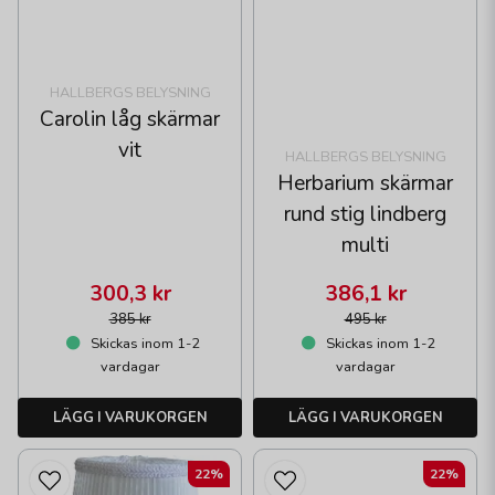
HALLBERGS BELYSNING
Carolin låg skärmar
vit
HALLBERGS BELYSNING
Herbarium skärmar
rund stig lindberg
multi
300,3 kr
386,1 kr
385 kr
495 kr
Skickas inom 1-2
Skickas inom 1-2
vardagar
vardagar
LÄGG I VARUKORGEN
LÄGG I VARUKORGEN
22%
22%