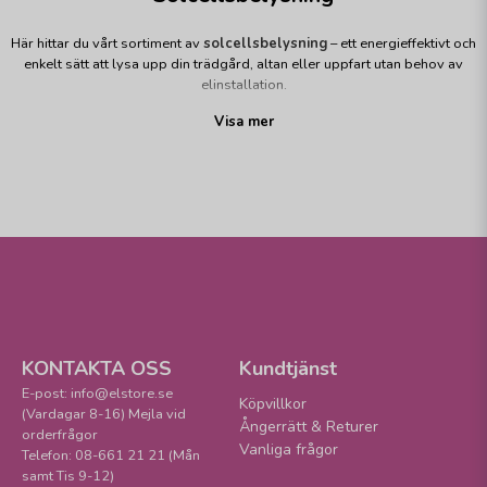
Här hittar du vårt sortiment av
solcellsbelysning
– ett energieffektivt och
enkelt sätt att lysa upp din trädgård, altan eller uppfart utan behov av
elinstallation.
Visa mer
Solcellsbelysning
laddas under dagen med hjälp av solens energi och
tänds automatiskt när mörkret faller. Det gör den både smidig,
kostnadseffektiv och miljövänlig. I sortimentet finns allt från pollare och
vägglampor till dekorativa ljus och markbelysning.
Perfekt för dig som vill skapa en stämningsfull och funktionell utemiljö med
minimal ansträngning.
Solcellsbelysning
kombinerar modern teknik med
enkel användning och passar alla typer av trädgårdar och uteplatser.
KONTAKTA OSS
Kundtjänst
E-post: info@elstore.se
Köpvillkor
(Vardagar 8-16) Mejla vid
Ångerrätt & Returer
orderfrågor
Vanliga frågor
Telefon: 08-661 21 21 (Mån
samt Tis 9-12)