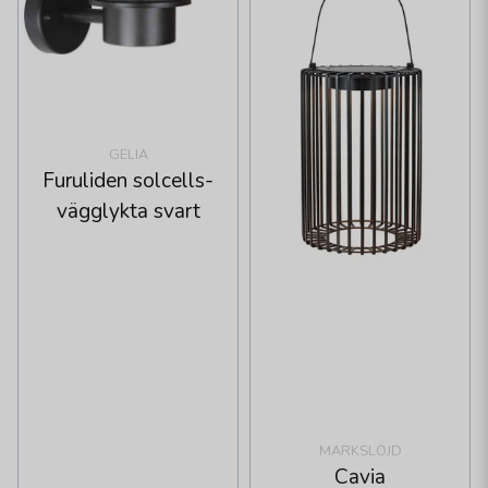
GELIA
Furuliden solcells-
vägglykta svart
MARKSLÖJD
Cavia