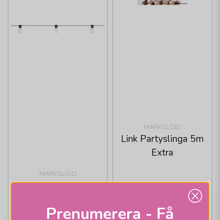
MARKSLÖJD
Link Partyslinga 5m
Extra
MARKSLÖJD
Link Partyslinga 8m
Start
Prenumerera - Få
495 kr
375 kr