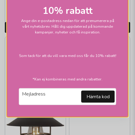
10% rabatt
Skickas inom 2-10
Skickas inom 2-10
vardagar
vardagar
Ange din e-postadress nedan för att prenumerera på
vårt nyhetsbrev. Håll dig uppdaterad på kommande
LÄGG I VARUKORGEN
LÄGG I VARUKORGEN
kampanjer, nyheter och få inspiration.
-19%
-34%
Som tack för att du vill vara med oss får du 10% rabatt!
*Kan ej kombineras med andra rabatter.
email
Mejladress
Hämta kod