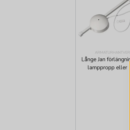
ARMATURHANTVER
Långe Jan förlängn
lamppropp eller