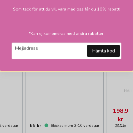
Som tack för att du vill vara med oss får du 10% rabatt!
*Kan ej kombineras med andra rabatter.
email
Mejladress
Hämta kod
HAL
198,9
kr
65 kr
2 vardagar
Skickas inom 2-10 vardagar
255 kr