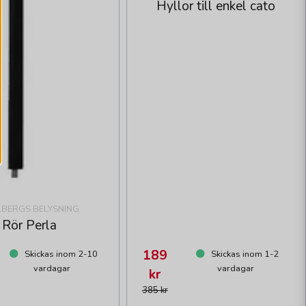
Hyllor till enkel cato
LBERGS BELYSNING
Rör Perla
189
Skickas inom 2-10
Skickas inom 1-2
vardagar
vardagar
kr
385 kr