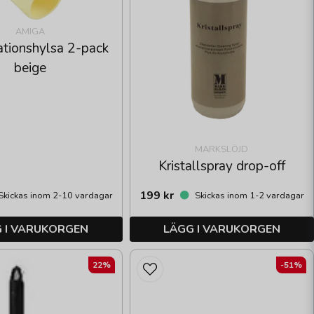
AMIGA
ationshylsa 2-pack
beige
MARKSLÖJD
Kristallspray drop-off
199 kr
kickas inom 2-10 vardagar
Skickas inom 1-2 vardagar
 I VARUKORGEN
LÄGG I VARUKORGEN
22%
-51%