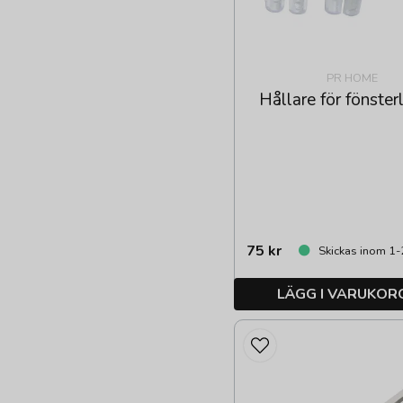
PR HOME
Hållare för fönste
75 kr
Skickas inom 1-
LÄGG I VARUKOR