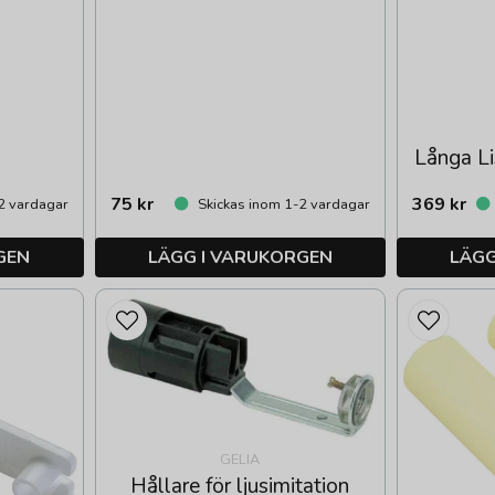
Långa Li
75 kr
369 kr
2 vardagar
Skickas inom 1-2 vardagar
GEN
LÄGG I VARUKORGEN
LÄGG
GELIA
Hållare för ljusimitation