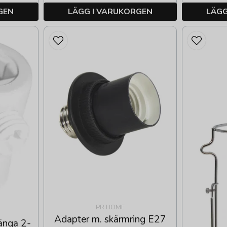
GEN
LÄGG I VARUKORGEN
LÄGG
PR HOME
Adapter m. skärmring E27
gänga 2-