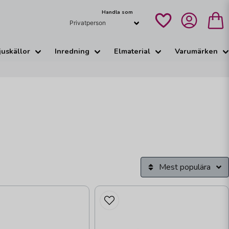
Handla som
juskällor
Inredning
Elmaterial
Varumärken
Mest populära