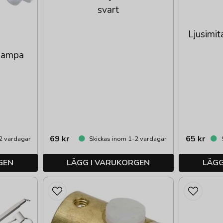
svart
Ljusimit
rlampa
69 kr
65 kr
2 vardagar
Skickas inom 1-2 vardagar
S
GEN
LÄGG I VARUKORGEN
LÄGG