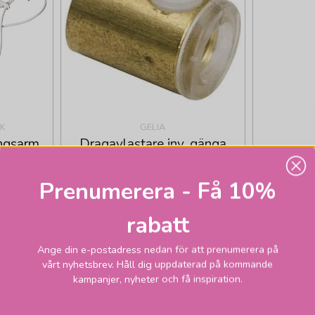
K
GELIA
ingsarm
Dragavlastare inv. gänga
 DCL
mässing
Prenumerera - Få 10%
rabatt
Ange din e-postadress nedan för att prenumerera på
vårt nyhetsbrev. Håll dig uppdaterad på kommande
kampanjer, nyheter och få inspiration.