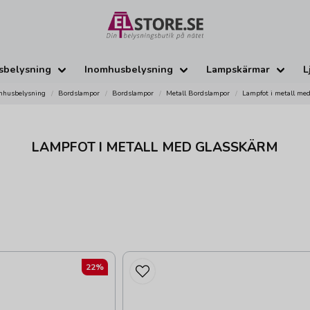
sbelysning
Inomhusbelysning
Lampskärmar
L
mhusbelysning
Bordslampor
Bordslampor
Metall Bordslampor
Lampfot i metall me
LAMPFOT I METALL MED GLASSKÄRM
22%