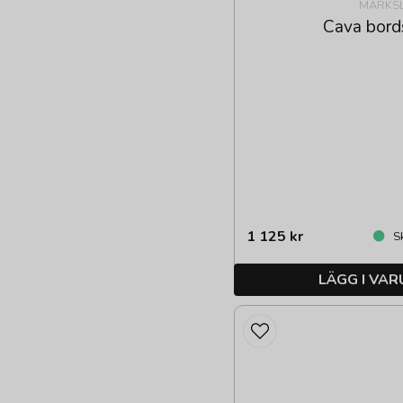
MARKS
Cava bord
1 125 kr
Sk
LÄGG I VA