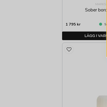
MARKS
Sober bor
1 795 kr
Sk
LÄGG I VA