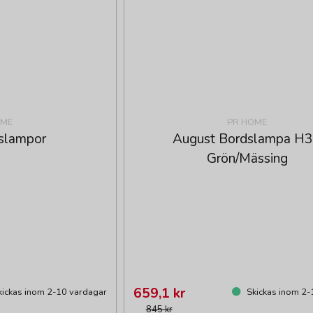
OME
PR HOME
slampor
August Bordslampa H
Grön/Mässing
659,1 kr
ickas inom 2-10 vardagar
Skickas inom 2-
845 kr