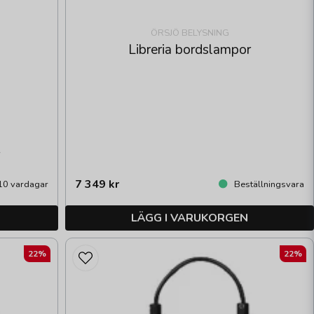
ÖRSJÖ BELYSNING
Libreria bordslampor
r
7 349 kr
10 vardagar
Beställningsvara
LÄGG I VARUKORGEN
22%
22%