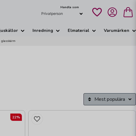
Handla som
juskällor
Inredning
Elmaterial
Varumärken
d glasskärm
Mest populära
22%