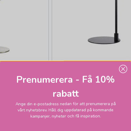
Prenumerera - Få 10%
rabatt
Ange din e-postadress nedan för att prenumerera på
vårt nyhetsbrev. Håll dig uppdaterad på kommande
MARKSLÖJD
kampanjer, nyheter och få inspiration.
Dione bordslampa vit/sv