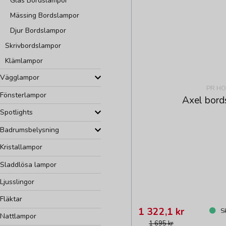
Glas Bordslampor
Mässing Bordslampor
Djur Bordslampor
Skrivbordslampor
Klämlampor
Vägglampor
PR H
Fönsterlampor
Axel bord
Spotlights
Badrumsbelysning
Kristallampor
Sladdlösa lampor
Ljusslingor
Fläktar
1 322,1 kr
Sk
Nattlampor
1 695 kr