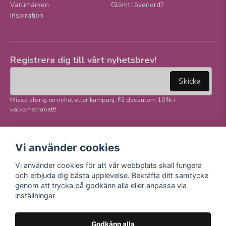
Varumärken
Glömt lösenord?
Inspiration
Registrera dig till vårt nyhetsbrev!
email
Mejladress
Skicka
Missa aldrig en nyhet eller kampanj. Få dessutom 10% i
välkomstrabatt!
Följ oss på våra
Trygg betalning och
Vi använder cookies
sociala medier!
E-handel
Vi använder cookies för att vår webbplats skall fungera
Facebook
och erbjuda dig bästa upplevelse. Bekräfta ditt samtycke
Instagram
genom att trycka på godkänn alla eller anpassa via
Youtube
inställningar
TikTok
Godkänn alla