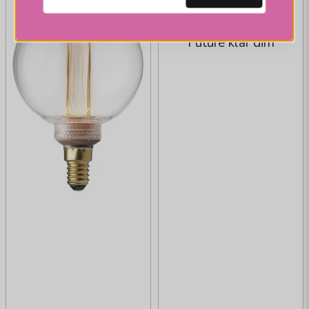
PR HOME
Edison E14 820 1W
Future klar dim