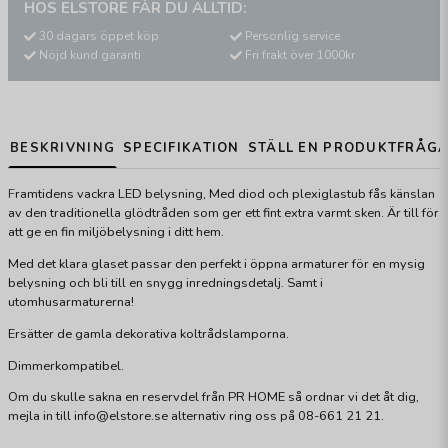
HOS ELSTORE FÅR DU ALLTID:
30 dagars öppet köp
Personlig service
Nöjd kund garanti
Fri frakt över 1000kr
BESKRIVNING
SPECIFIKATION
STÄLL EN PRODUKTFRÅG
F
ramtidens vackra LED belysning, Med diod och plexiglastub fås känslan
av den traditionella glödtråden som ger ett fint extra varmt sken. Är till för
att ge en fin miljöbelysning i ditt hem.
Med det klara glaset passar den perfekt i öppna armaturer för en mysig
belysning och bli till en snygg inredningsdetalj. Samt i
utomhusarmaturerna!
Ersätter de gamla dekorativa koltrådslamporna.
Dimmerkompatibel.
Om du skulle sakna en reservdel från PR HOME så ordnar vi det åt dig,
mejla in till info@elstore.se alternativ ring oss på 08-661 21 21.