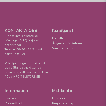
KONTAKTA OSS
Kundtjänst
E-post: info@elstore.se
Köpvillkor
(Vardagar 8-16) Mejla vid
Ångerrätt & Returer
orderfrågor
Vanliga frågor
Telefon: 08-661 21 21 (Mån
samt Tis 9-12)
Vi hjälper er gärna med råd &
tips gällande ljuskällor och
armaturer, välkommen med din
fråga INFO@ELSTORE.SE
Information
Mitt konto
Om oss
Logga in
Presentkort
Registrera dig