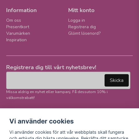
Information
Mitt konto
Om oss
Logga in
Presentkort
Registrera dig
Varumärken
Glömt lösenord?
Inspiration
Registrera dig till vårt nyhetsbrev!
email
Mejladress
Skicka
Missa aldrig en nyhet eller kampanj. Få dessutom 10% i
välkomstrabatt!
Följ oss på våra
Trygg betalning och
Vi använder cookies
sociala medier!
E-handel
Vi använder cookies för att vår webbplats skall fungera
Facebook
och erbjuda dig bästa upplevelse. Bekräfta ditt samtycke