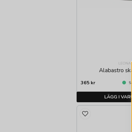
LEONA
Alabastro sk
365 kr
Sk
LÄGG I VA