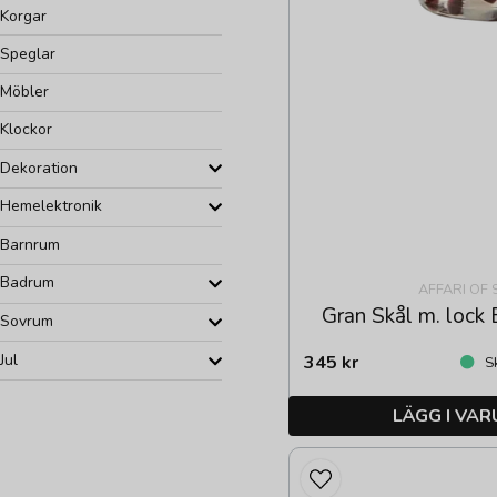
Korgar
Speglar
Möbler
Klockor
Dekoration
Hemelektronik
Barnrum
Badrum
AFFARI OF
Gran Skål m. lock 
Sovrum
Jul
345 kr
Sk
LÄGG I VA