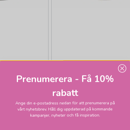
RDO
LEONARDO
ål 28 beige
Alabastro skål 28 vit
Prenumerera - Få 10%
365 kr
ickas inom 2-10 vardagar
Skickas inom 2-
rabatt
RUKORGEN
LÄGG I VARUKORGEN
Ange din e-postadress nedan för att prenumerera på
vårt nyhetsbrev. Håll dig uppdaterad på kommande
kampanjer, nyheter och få inspiration.