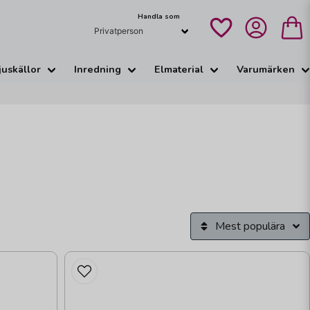
Handla som
juskällor
Inredning
Elmaterial
Varumärken
Mest populära