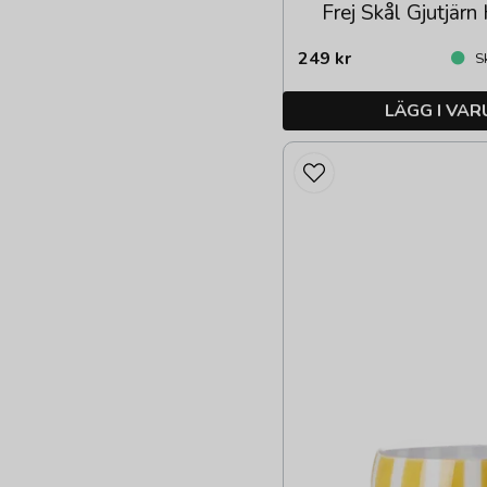
Frej Skål Gjutjär
249 kr
Sk
LÄGG I VA