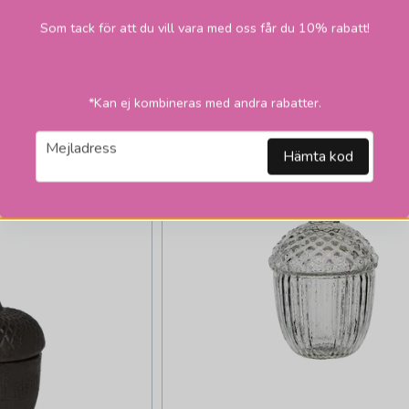
Som tack för att du vill vara med oss får du 10% rabatt!
*Kan ej kombineras med andra rabatter.
email
Mejladress
Hämta kod