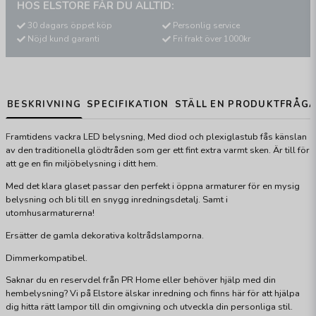
HOS ELSTORE FÅR DU ALLTID:
30 dagars öppet köp
Personlig service
Nöjd kund garanti
Fri frakt över 1000kr
BESKRIVNING
SPECIFIKATION
STÄLL EN PRODUKTFRÅG
F
ramtidens vackra LED belysning, Med diod och plexiglastub fås känslan
av den traditionella glödtråden som ger ett fint extra varmt sken. Är till för
att ge en fin miljöbelysning i ditt hem.
Med det klara glaset passar den perfekt i öppna armaturer för en mysig
belysning och bli till en snygg inredningsdetalj. Samt i
utomhusarmaturerna!
Ersätter de gamla dekorativa koltrådslamporna.
Dimmerkompatibel.
Saknar du en reservdel från PR Home eller behöver hjälp med din
hembelysning? Vi på Elstore älskar inredning och finns här för att hjälpa
dig hitta rätt lampor till din omgivning och utveckla din personliga stil.