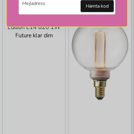
email
Mejladress
Hämta kod
PR HOME
Edison E14 820 1W
Future klar dim