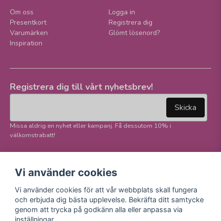
Om oss
Logga in
Presentkort
Registrera dig
Varumärken
Glömt lösenord?
Inspiration
Registrera dig till vårt nyhetsbrev!
email
Mejladress
Skicka
Missa aldrig en nyhet eller kampanj. Få dessutom 10% i
välkomstrabatt!
Följ oss på våra
Trygg betalning och
Vi använder cookies
sociala medier!
E-handel
Vi använder cookies för att vår webbplats skall fungera
Facebook
och erbjuda dig bästa upplevelse. Bekräfta ditt samtycke
Instagram
genom att trycka på godkänn alla eller anpassa via
Youtube
inställningar