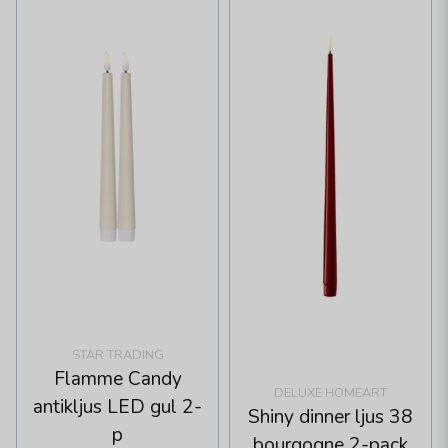
STAR TRADING
Flamme Candy
DELUXE HOMEART
antikljus LED gul 2-
Shiny dinner ljus 38
p
bourgogne 2-pack