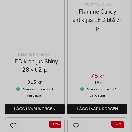
STAR TRADING
Flamme Candy
antikljus LED blå 2-
p
DELUXE HOMEART
LED kronljus Shiny
28 vit 2-p
75 kr
315 kr
119 kr
Skickas inom 2-10
Skickas inom 1-2
vardagar
vardagar
LÄGG I VARUKORGEN
LÄGG I VARUKORGEN
-37%
-57%