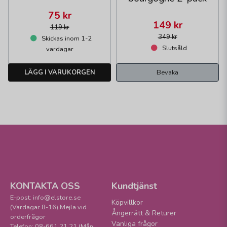
75 kr
149 kr
119 kr
349 kr
Skickas inom 1-2
Slutsåld
vardagar
LÄGG I VARUKORGEN
Bevaka
KONTAKTA OSS
Kundtjänst
E-post: info@elstore.se
Köpvillkor
(Vardagar 8-16) Mejla vid
Ångerrätt & Returer
orderfrågor
Vanliga frågor
Telefon: 08-661 21 21 (Mån