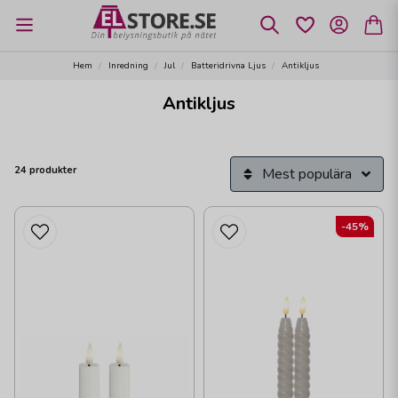
Hem
Inredning
Jul
Batteridrivna Ljus
Antikljus
Antikljus
24 produkter
Mest populära
-45%