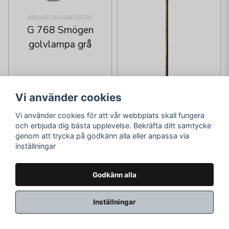
ARMATURHANTVERK
G 768 Smögen
golvlampa grå
Vi använder cookies
Vi använder cookies för att vår webbplats skall fungera
och erbjuda dig bästa upplevelse. Bekräfta ditt samtycke
HALLBERGS BELYSNING
genom att trycka på godkänn alla eller anpassa via
Ture Golvlampa 2L
inställningar
Oxid
Godkänn alla
997,62 kr
1 319 kr
1 279 kr
Skickas inom 2-10
Skickas inom 1-2
Inställningar
vardagar
vardagar