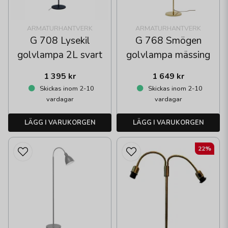
ARMATURHANTVERK
ARMATURHANTVERK
G 708 Lysekil
G 768 Smögen
golvlampa 2L svart
golvlampa mässing
1 395 kr
1 649 kr
Skickas inom 2-10
Skickas inom 2-10
vardagar
vardagar
LÄGG I VARUKORGEN
LÄGG I VARUKORGEN
22%