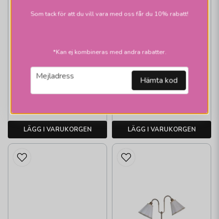
Som tack för att du vill vara med oss får du 10% rabatt!
ARMATURHANTVERK
G 846 Haga
golvlampa 2L
*Kan ej kombineras med andra rabatter.
gröngrå
email
Mejladress
Hämta kod
2 815 kr
2 815 kr
Skickas inom 2-10
Skickas inom 2-10
vardagar
vardagar
LÄGG I VARUKORGEN
LÄGG I VARUKORGEN