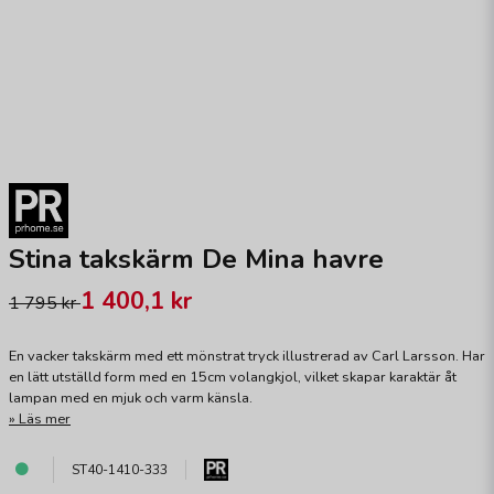
Stina takskärm De Mina havre
1 400,1 kr
1 795 kr
En vacker takskärm med ett mönstrat tryck illustrerad av Carl Larsson. Har
en lätt utställd form med en 15cm volangkjol, vilket skapar karaktär åt
lampan med en mjuk och varm känsla.
Läs mer
ST40-1410-333