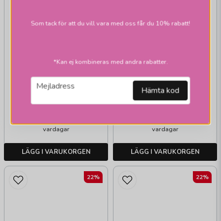
Som tack för att du vill vara med oss får du 10% rabatt!
PR HOME
PR HOME
Marnie taklampa
Maple taklampa
*Kan ej kombineras med andra rabatter.
marmor
email
Mejladress
Hämta kod
971,1 kr
542,1 kr
1 245 kr
695 kr
Skickas inom 2-10
Skickas inom 2-10
vardagar
vardagar
LÄGG I VARUKORGEN
LÄGG I VARUKORGEN
22%
22%