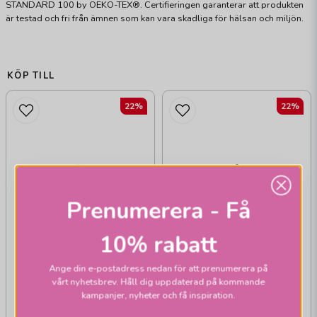
STANDARD 100 by OEKO-TEX®. Certifieringen garanterar att produkten
är testad och fri från ämnen som kan vara skadliga för hälsan och miljön.
KÖP TILL
22%
22%
Prenumerera - Få
10% rabatt
Ange din e-postadress nedan för att prenumerera på
vårt nyhetsbrev. Håll dig uppdaterad på kommande
kampanjer, nyheter och få inspiration.