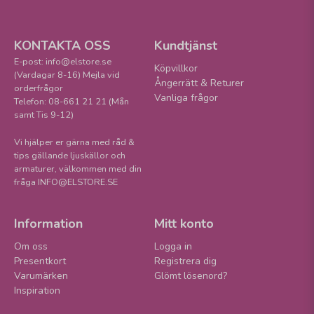
KONTAKTA OSS
Kundtjänst
E-post: info@elstore.se
Köpvillkor
(Vardagar 8-16) Mejla vid
Ångerrätt & Returer
orderfrågor
Vanliga frågor
Telefon: 08-661 21 21 (Mån
samt Tis 9-12)
Vi hjälper er gärna med råd &
tips gällande ljuskällor och
armaturer, välkommen med din
fråga INFO@ELSTORE.SE
Information
Mitt konto
Om oss
Logga in
Presentkort
Registrera dig
Varumärken
Glömt lösenord?
Inspiration