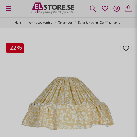
Hem
Inomhusbelysning
Taklampor
Stina takskärm De Mina havre
-
22
%