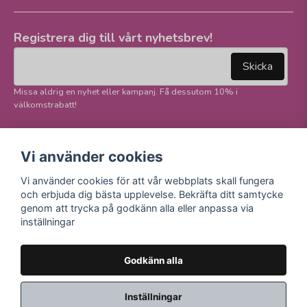
Registrera dig till vårt nyhetsbrev!
email
Mejladress
Skicka
Missa aldrig en nyhet eller kampanj. Få dessutom 10% i
välkomstrabatt!
Följ oss på våra
Trygg betalning och
Vi använder cookies
sociala medier!
E-handel
Vi använder cookies för att vår webbplats skall fungera
Facebook
och erbjuda dig bästa upplevelse. Bekräfta ditt samtycke
Instagram
genom att trycka på godkänn alla eller anpassa via
Youtube
inställningar
TikTok
Godkänn alla
Inställningar