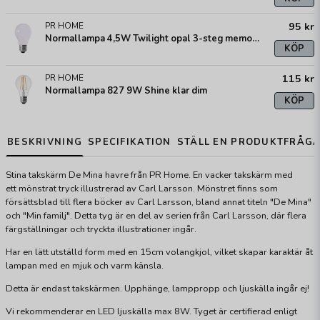
95 kr
PR HOME
Normallampa 4,5W Twilight opal 3-steg memory
KÖP
115 kr
PR HOME
Normallampa 827 9W Shine klar dim
KÖP
BESKRIVNING
SPECIFIKATION
STÄLL EN PRODUKTFRÅG
Stina takskärm De Mina havre från PR Home. En vacker takskärm med
ett mönstrat tryck illustrerad av Carl Larsson. Mönstret finns som
försättsblad till flera böcker av Carl Larsson, bland annat titeln "De Mina"
och "Min familj". Detta tyg är en del av serien från Carl Larsson, där flera
färgställningar och tryckta illustrationer ingår.
Har en lätt utställd form med en 15cm volangkjol, vilket skapar karaktär åt
lampan med en mjuk och varm känsla.
Detta är endast takskärmen. Upphänge, lamppropp och ljuskälla ingår ej!
Vi rekommenderar en LED ljuskälla max 8W. Tyget är certifierad enligt