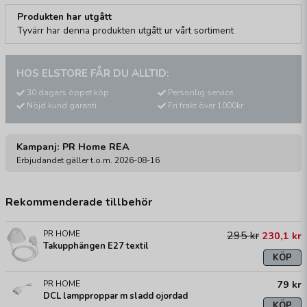
Produkten har utgått
Tyvärr har denna produkten utgått ur vårt sortiment
HOS ELSTORE FÅR DU ALLTID:
30 dagars öppet köp
Personlig service
Nöjd kund garanti
Fri frakt över 1000kr
Kampanj: PR Home REA
Erbjudandet gäller t.o.m. 2026-08-16
Rekommenderade tillbehör
PR HOME
295 kr
230,1 kr
Takupphängen E27 textil
KÖP
79 kr
PR HOME
DCL lampproppar m sladd ojordad
KÖP