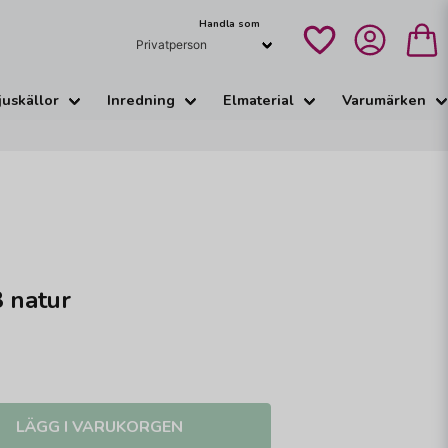
Handla som
juskällor
Inredning
Elmaterial
Varumärken
 natur
LÄGG I VARUKORGEN