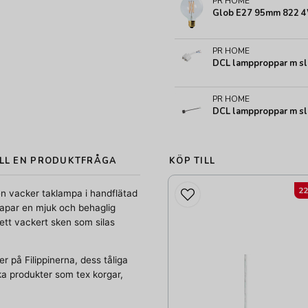
PR HOME
Glob E27 95mm 822 4W
PR HOME
DCL lampproppar m sl
PR HOME
DCL lampproppar m sl
LL EN PRODUKTFRÅGA
KÖP TILL
2
n vacker taklampa i handflätad
apar en mjuk och behaglig
 ett vackert sken som silas
 på Filippinerna, dess tåliga
lika produkter som tex korgar,