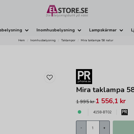
sbelysning
Inomhusbelysning
Lampskärmar
L
Hem
Inomhusbelysning
Taklampor
Mira taklampa 58 natur
Mira taklampa 58
1 556,1 kr
1 995 kr
4158-BT02
-
+