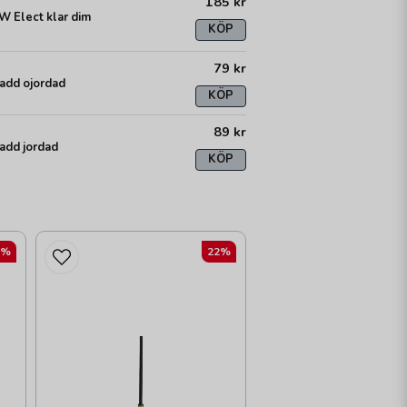
185 kr
 Elect klar dim
KÖP
79 kr
add ojordad
KÖP
89 kr
add jordad
KÖP
2%
22%