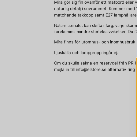
Mira gör sig fin ovanför ett matbord ell
naturlig detalj i sovrummet. Kommer med 
matchande takkopp samt E27 lamphållare
Naturmaterialet kan skifta i färg, varje skä
förekomma mindre storleksavvikelser. Du få
Mira finns för utomhus- och inomhusbruk sa
Ljuskälla och lamppropp ingår ej.
Om du skulle sakna en reservdel från PR H
mejla in till info@elstore.se alternativ rin