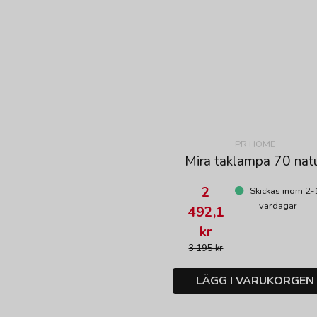
PR HOME
Mira taklampa 70 nat
2
Skickas inom 2-
vardagar
492,1
kr
3 195 kr
LÄGG I VARUKORGEN