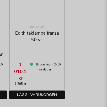
PR HOME
Edith taklampa franza
50 vit
ur
1
10
Skickas inom 2-10
vardagar
010,1
kr
1 295 kr
LÄGG I VARUKORGEN