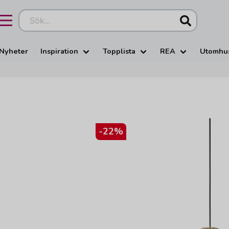
Sök...
Nyheter
Inspiration
Topplista
REA
Utomhu
-
22
%