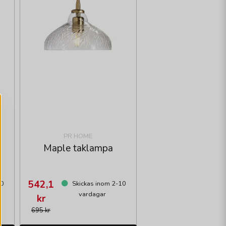
PR HOME
Maple taklampa
542,1
10
Skickas inom 2-10
vardagar
kr
695 kr