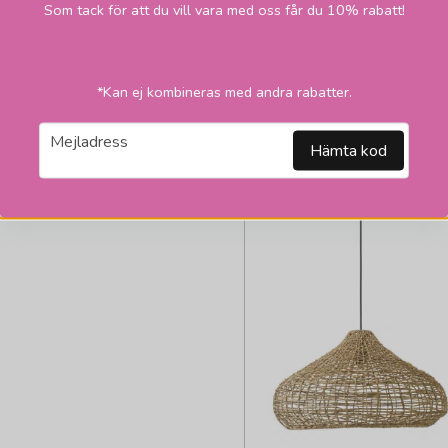
Som tack för att du vill vara med oss får du 10% rabatt!
LÄGG I VARUKORGEN
2
*Kan ej kombineras med andra rabatter.
email
Mejladress
Hämta kod