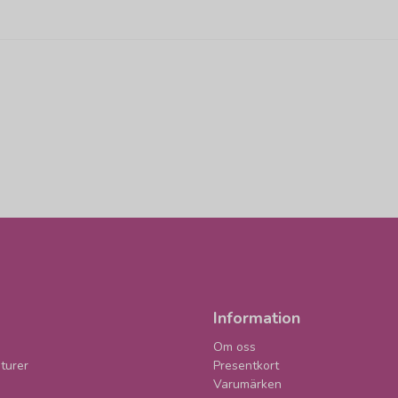
Information
Om oss
turer
Presentkort
Varumärken