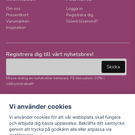
Om oss
Logga in
Presentkort
Registrera dig
Varumärken
Glömt lösenord?
Inspiration
Registrera dig till vårt nyhetsbrev!
email
Mejladress
Skicka
Missa aldrig en nyhet eller kampanj. Få dessutom 10% i
välkomstrabatt!
Följ oss på våra
Trygg betalning och
Vi använder cookies
sociala medier!
E-handel
Vi använder cookies för att vår webbplats skall fungera
Facebook
och erbjuda dig bästa upplevelse. Bekräfta ditt samtycke
Instagram
genom att trycka på godkänn alla eller anpassa via
Youtube