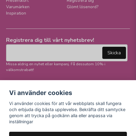
Presentkort
Registrera dig
Varumärken
Glömt lösenord?
Inspiration
Registrera dig till vårt nyhetsbrev!
email
Mejladress
Skicka
Missa aldrig en nyhet eller kampanj. Få dessutom 10% i
välkomstrabatt!
Följ oss på våra
Trygg betalning och
Vi använder cookies
sociala medier!
E-handel
Vi använder cookies för att vår webbplats skall fungera
Facebook
och erbjuda dig bästa upplevelse. Bekräfta ditt samtycke
Instagram
genom att trycka på godkänn alla eller anpassa via
Youtube
inställningar
TikTok