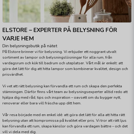
ELSTORE – EXPERTER PÅ BELYSNING FÖR
VARJE HEM
Din belysningsbutik på nätet
På Elstore brinner vi för belysning. Vi erbjuder ett noggrant utvalt
sortiment av lampor och belysningslösningar för alla rum, från
vardagsrum och kök till badrum och uteplatser. Vårt mål är enkelt: att
göra det lätt för dig att hitta lampor som kombinerar kvalitet, design och
prisvärdhet.
Vi vet att rätt belysning kan förvandla ett rum och skapa den perfekta
stämningen. Därför finns vårt team av belysningsexperter alltid redo att
hjälpa dig med råd, tips och inspiration – oavsett om du bygger nytt,
renoverar eller bara vill fräscha upp ditt hem.
Vår resa började med en enkel idé: att göra det lätt för alla att hitta rätt
belysning utan att kompromissa på kvalitet eller pris. Vi tror att rätt ljus
kan förvandla ett rum, skapa känslor och göra vardagen bättre – och det
vill vi dela med dig.