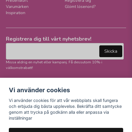
Presentkort
Registrera dig
Varumärken
Glömt lösenord?
Inspiration
Registrera dig till vårt nyhetsbrev!
email
Mejladress
Skicka
Missa aldrig en nyhet eller kampanj. Få dessutom 10% i
välkomstrabatt!
Följ oss på våra
Trygg betalning och
Vi använder cookies
sociala medier!
E-handel
Vi använder cookies för att vår webbplats skall fungera
Facebook
och erbjuda dig bästa upplevelse. Bekräfta ditt samtycke
Instagram
genom att trycka på godkänn alla eller anpassa via
Youtube
inställningar
TikTok