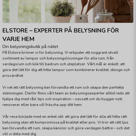
ELSTORE – EXPERTER PÅ BELYSNING FÖR
VARJE HEM
Din belysningsbutik på nätet
På Elstore brinner vi för belysning. Vi erbjuder ett noggrant utvalt
sortiment av lampor och belysningslösningar för alla rum, från
vardagsrum och kök till badrum och uteplatser. Vårt mål är enkelt: att
göra det lätt för dig att hitta lampor som kombinerar kvalitet, design och
prisvärdhet.
Vi vet att rätt belysning kan förvandla ett rum och skapa den perfekta
stämningen. Därför finns vårt team av belysningsexperter alltid redo att
hjälpa dig med råd, tips och inspiration – oavsett om du bygger nytt,
renoverar eller bara vill fräscha upp ditt hem.
Vår resa började med en enkel idé: att göra det lätt för alla att hitta rätt
belysning utan att kompromissa på kvalitet eller pris. Vi tror att rätt ljus
kan förvandla ett rum, skapa känslor och göra vardagen bättre – och det
vill vi dela med dig.