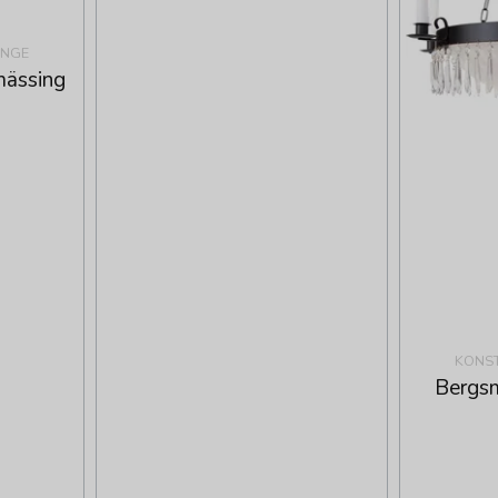
INGE
mässing
KONST
Bergsm