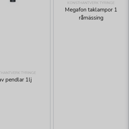
KONSTHANTVERK TYRINGE
Megafon taklampor 1
råmässing
HANTVERK TYRINGE
av pendlar 1lj