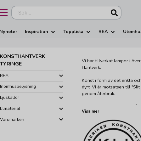
Sök...
Nyheter
Inspiration
Topplista
REA
Utomhu
KONSTHANTVERK
Vi har tillverkat lampor i öve
TYRINGE
Hantverk.
REA
Konst i form av det enkla oc
Inomhusbelysning
dyrt. Vi är motsatsen till "Slit
genom återbruk.
Ljuskällor
Vi är Konsthantverk, en skån
Elmaterial
Visa mer
Varumärken