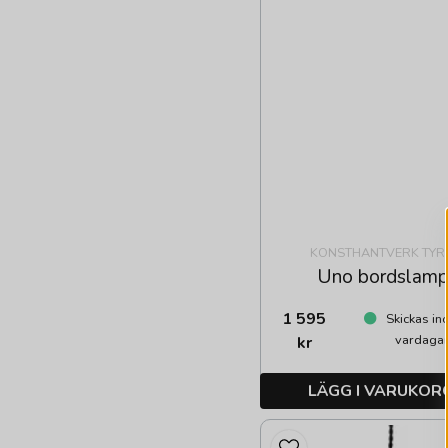
KONSTHANTVERK TYR
Uno bordslamp
1 595
Skickas in
vardaga
kr
LÄGG I VARUKOR