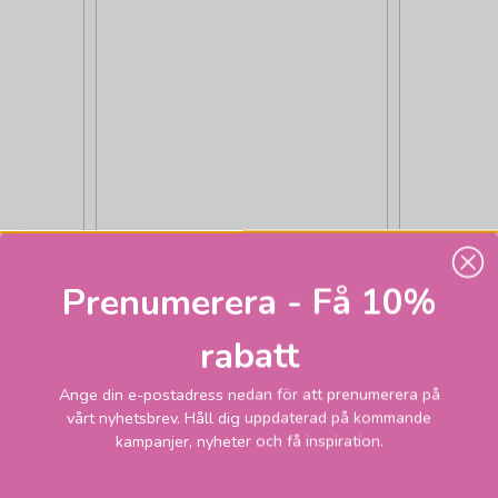
INGE
Prenumerera - Få 10%
or
rabatt
1 795
4 745
om 1-2
Skickas inom 2-10
r
vardagar
kr
kr
Ange din e-postadress nedan för att prenumerera på
vårt nyhetsbrev. Håll dig uppdaterad på kommande
GEN
LÄGG I VARUKORGEN
LÄGG
kampanjer, nyheter och få inspiration.
-30%