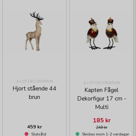
A LOT DECORATION
A LOT DECORATION
Hjort stående 44
Kapten Fågel
brun
Dekorfigur 17 cm -
Multi
185 kr
459 kr
249 kr
Slutsåld
Skickas inom 1-2 vardagar