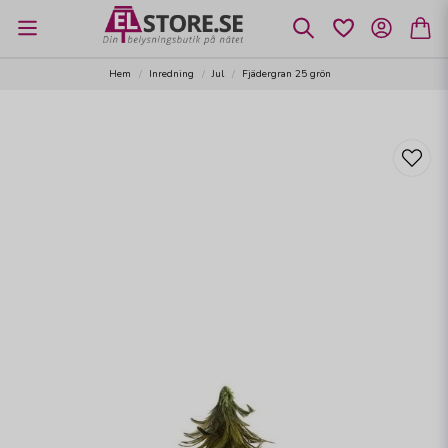
Hem
Inredning
Jul
Fjädergran 25 grön