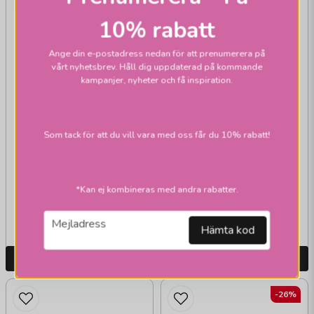
10% rabatt
Ange din e-postadress nedan för att prenumerera på
vårt nyhetsbrev. Håll dig uppdaterad på kommande
A LOT DECORATION
kampanjer, nyheter och få inspiration.
Fjädergran 80 grön
A LOT DECORATION
Julgranshänge
Som tack för att du vill vara med oss får du 10% rabatt!
pappersstjärnor
grön/guld mix
*Kan ej kombineras med andra rabatter.
39 kr
499 kr
79 kr
email
Mejladress
Skickas inom 1-2 vardagar
Skickas inom 1-2 vardagar
Hämta kod
LÄGG I VARUKORGEN
LÄGG I VARUKORGEN
-26%