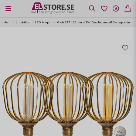
Hem
Ljuskällor
LED lampor
Glob E27 131mm 4,3W Decoled metall 3-stegs dim