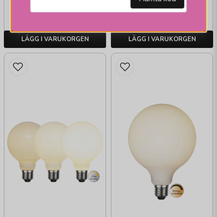
135 kr
Skickas inom 2-10
Skickas inom 1-2 vardagar
vardagar
LÄGG I VARUKORGEN
LÄGG I VARUKORGEN