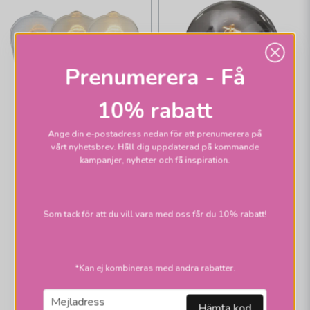
Prenumerera - Få
10% rabatt
Ange din e-postadress nedan för att prenumerera på
vårt nyhetsbrev. Håll dig uppdaterad på kommande
kampanjer, nyheter och få inspiration.
Som tack för att du vill vara med oss får du 10% rabatt!
STAR TRADING
STAR TRADING
Edison E27 821 4W
Glob E27 125mm
Decoled spiral 3-
821 2W Decoled
*Kan ej kombineras med andra rabatter.
steg memory
spiral smoke dim
email
Mejladress
199 kr
Hämta kod