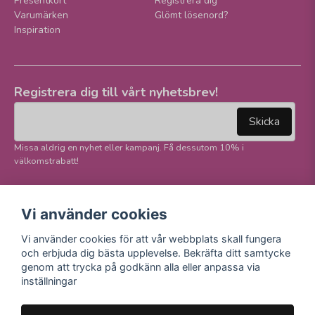
Presentkort
Registrera dig
Varumärken
Glömt lösenord?
Inspiration
Registrera dig till vårt nyhetsbrev!
email
Mejladress
Skicka
Missa aldrig en nyhet eller kampanj. Få dessutom 10% i
välkomstrabatt!
Följ oss på våra
Trygg betalning och
Vi använder cookies
sociala medier!
E-handel
Vi använder cookies för att vår webbplats skall fungera
Facebook
och erbjuda dig bästa upplevelse. Bekräfta ditt samtycke
Instagram
genom att trycka på godkänn alla eller anpassa via
Youtube
inställningar
TikTok