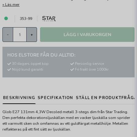
Läs mer
353-99
LÄGG I VARUKORGEN
-
+
HOS ELSTORE FÅR DU ALLTID:
30 dagars öppet köp
Personlig service
Nöjd kund garanti
Fri frakt över 1000kr
BESKRIVNING
SPECIFIKATION
STÄLL EN PRODUKTFRÅG
Glob E27 131mm 4,3W Decoled metall 3-stegs dim från Star Trading.
Den perfekta dekorationsljuskällan med en vacker ljuskälla som sprider
ett varmvitt sken och omfamnas av ett guldfärgat metallhölje. Metallen
reflekteras på ett fint sätt av ljuskällan.