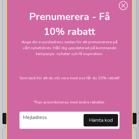
Study bordslampa
Prenumerera - Få
10% rabatt
Ange din e-postadress nedan för att prenumerera på
vårt nyhetsbrev. Håll dig uppdaterad på kommande
kampanjer, nyheter och få inspiration.
MARKSLÖJD
House bordslampor
Som tack för att du vill vara med oss får du 10% rabatt!
1 395 kr
1 795 kr
Skickas inom 2-10
Skickas inom 2-10
*Kan ej kombineras med andra rabatter.
vardagar
vardagar
email
Mejladress
LÄGG I VARUKORGEN
LÄGG I VARUKORGEN
Hämta kod