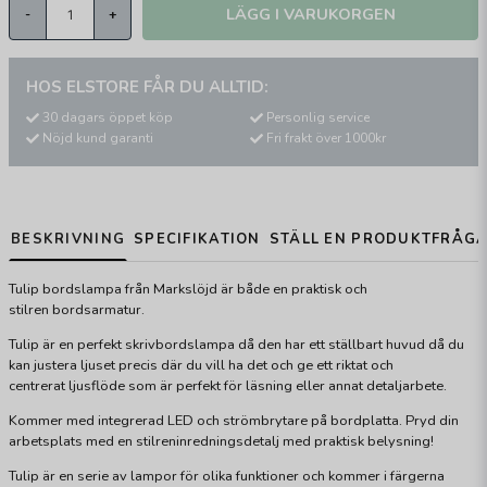
LÄGG I VARUKORGEN
-
+
HOS ELSTORE FÅR DU ALLTID:
30 dagars öppet köp
Personlig service
Nöjd kund garanti
Fri frakt över 1000kr
BESKRIVNING
SPECIFIKATION
STÄLL EN PRODUKTFRÅG
Tulip bordslampa från Markslöjd är både en praktisk och
stilren bordsarmatur.
Tulip är en perfekt skrivbordslampa då den har ett ställbart huvud då du
kan justera ljuset precis där du vill ha det och ge ett riktat och
centrerat ljusflöde som är perfekt för läsning eller annat detaljarbete.
Kommer med integrerad LED och strömbrytare på bordplatta. Pryd din
arbetsplats med en stilreninredningsdetalj med praktisk belysning!
Tulip är en serie av lampor för olika funktioner och kommer i färgerna