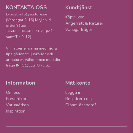
KONTAKTA OSS
Kundtjänst
E-post: info@elstore.se
Köpvillkor
(Vardagar 8-16) Mejla vid
Ångerrätt & Returer
orderfrågor
Vanliga frågor
Telefon: 08-661 21 21 (Mån
samt Tis 9-12)
Vi hjälper er gärna med råd &
tips gällande ljuskällor och
armaturer, välkommen med din
fråga INFO@ELSTORE.SE
Information
Mitt konto
Om oss
Logga in
Presentkort
Registrera dig
Varumärken
Glömt lösenord?
Inspiration