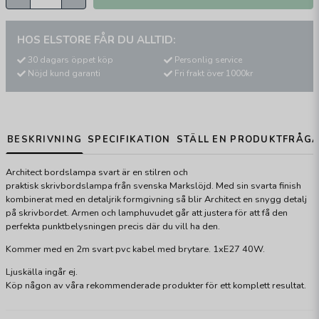
HOS ELSTORE FÅR DU ALLTID:
30 dagars öppet köp
Personlig service
Nöjd kund garanti
Fri frakt över 1000kr
BESKRIVNING
SPECIFIKATION
STÄLL EN PRODUKTFRÅG
Architect bordslampa svart är en stilren och
praktisk skrivbordslampa från svenska Markslöjd. Med sin svarta finish
kombinerat med en detaljrik formgivning så blir Architect en snygg detalj
på skrivbordet. Armen och lamphuvudet går att justera för att få den
perfekta punktbelysningen precis där du vill ha den.
Kommer med en 2m svart pvc kabel med brytare. 1xE27 40W.
Ljuskälla ingår ej.
Köp någon av våra rekommenderade produkter för ett komplett resultat.