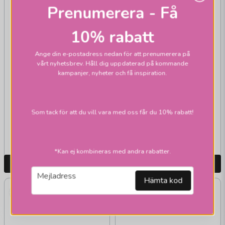
Prenumerera - Få
10% rabatt
Ange din e-postadress nedan för att prenumerera på
vårt nyhetsbrev. Håll dig uppdaterad på kommande
kampanjer, nyheter och få inspiration.
MARKSLÖJD
House bordslampor
Som tack för att du vill vara med oss får du 10% rabatt!
1 395 kr
1 795 kr
Skickas inom 2-10
Skickas inom 2-10
vardagar
vardagar
*Kan ej kombineras med andra rabatter.
LÄGG I VARUKORGEN
LÄGG I VARUKORGEN
email
Mejladress
Hämta kod