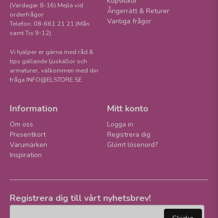
Köpvillkor
(Vardagar 8-16) Mejla vid
Ångerrätt & Returer
orderfrågor
Vanliga frågor
Telefon: 08-661 21 21 (Mån
samt Tis 9-12)
Vi hjälper er gärna med råd &
tips gällande ljuskällor och
armaturer, välkommen med din
fråga INFO@ELSTORE.SE
Information
Mitt konto
Om oss
Logga in
Presentkort
Registrera dig
Varumärken
Glömt lösenord?
Inspiration
Registrera dig till vårt nyhetsbrev!
email
Mejladress