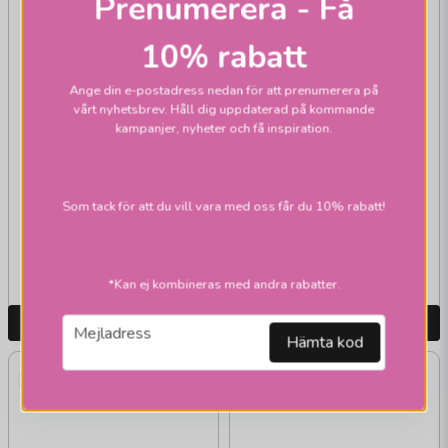
Prenumerera - Få
10% rabatt
Ange din e-postadress nedan för att prenumerera på
vårt nyhetsbrev. Håll dig uppdaterad på kommande
kampanjer, nyheter och få inspiration.
MARKSLÖJD
MARKSLÖJD
Capital taklampor
Dione taklampor
1ljus
Som tack för att du vill vara med oss får du 10% rabatt!
2 945 kr
1 615 kr
Skickas inom 2-10
Skickas inom 2-10
vardagar
vardagar
*Kan ej kombineras med andra rabatter.
LÄGG I VARUKORGEN
LÄGG I VARUKORGEN
email
Mejladress
Hämta kod