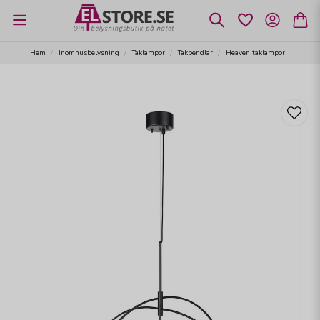
Hem
Inomhusbelysning
Taklampor
Takpendlar
Heaven taklampor