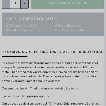
LÄGG I VARUKORGEN
-
+
HOS ELSTORE FÅR DU ALLTID:
30 dagars öppet köp
Personlig service
Nöjd kund garanti
Fri frakt över 1000kr
BESKRIVNING
SPECIFIKATION
STÄLL EN PRODUKTFRÅG
E
n vacker och kraftfull takkrona med vackra glasglober som finns i två
snygga färgalternativ på stommen välj mellan svart och stålfärgad
metall, båda med fem vackra opalglas. Heaven ger ditt hem en helt ny
look och en ombonad känsla. Denna trendiga takarmatur gör sig lika
snygg i vardagsrummet som i sovrummet.
Designad av Joakim Thedin. Monteras enkelt på takkrok.
Ljuskällor och lamppropp ingår ej.
Om du skulle sakna en reservdel från Markslöjds armaturer så ordnar vi