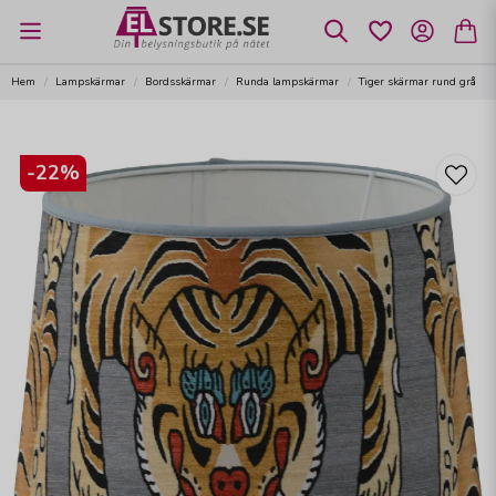
Hem
Lampskärmar
Bordsskärmar
Runda lampskärmar
Tiger skärmar rund grå
-
22
%