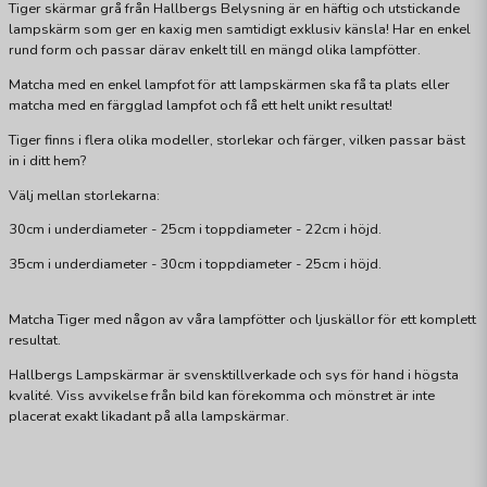
Tiger skärmar grå från Hallbergs Belysning är en häftig och utstickande
lampskärm som ger en kaxig men samtidigt exklusiv känsla! Har en enkel
rund form och passar därav enkelt till en mängd olika lampfötter.
Matcha med en enkel lampfot för att lampskärmen ska få ta plats eller
matcha med en färgglad lampfot och få ett helt unikt resultat!
Tiger finns i flera olika modeller, storlekar och färger, vilken passar bäst
in i ditt hem?
Välj mellan storlekarna:
30cm i underdiameter - 25cm i toppdiameter - 22cm i höjd.
35cm i underdiameter - 30cm i toppdiameter - 25cm i höjd.
Matcha Tiger med någon av våra lampfötter och ljuskällor för ett komplett
resultat.
Hallbergs Lampskärmar är svensktillverkade och sys för hand i högsta
kvalité. Viss avvikelse från bild kan förekomma och mönstret är inte
placerat exakt likadant på alla lampskärmar.