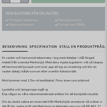
HOS ELSTORE FÅR DU ALLTID:
30 dagars öppet köp
Personlig service
Nöjd kund garanti
Fri frakt över 1000kr
BESKRIVNING
SPECIFIKATION
STÄLL EN PRODUKTFRÅG
E
n vacker och harmonisk takarmatur i tyg med detaljer i stål färgad
metall från svenska Markslöjd. Med dess mjuka tygskärm i vitt så skapas
ett harmoniskt ljusspel som livar upp all typ av inredning och blir en
vacker detalj i både sovrum eller ovanför köksbordet.
Mist kommer med 1,5m vit textilkabel. Finns även som plafond.
Ljuskälla och lamppropp ingår ej.
Köp någon av våra rekommenderade artiklar för ett komplett resultat.
Om du skulle sakna en reservdel från Markslöjds armaturer så ordnar vi
det åt dig, mejla in till info@elstore.se alternativ ring oss på 08-661 21