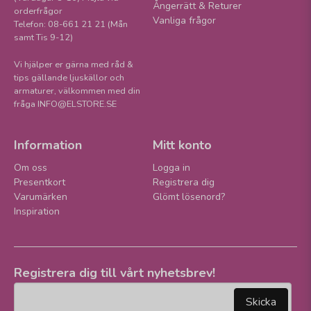
Ångerrätt & Returer
orderfrågor
Vanliga frågor
Telefon: 08-661 21 21 (Mån
samt Tis 9-12)
Vi hjälper er gärna med råd &
tips gällande ljuskällor och
armaturer, välkommen med din
fråga INFO@ELSTORE.SE
Information
Mitt konto
Om oss
Logga in
Presentkort
Registrera dig
Varumärken
Glömt lösenord?
Inspiration
Registrera dig till vårt nyhetsbrev!
email
Mejladress
Skicka