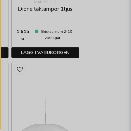
MARKSLÖJD
Dione taklampor 1ljus
1 615
0
Skickas inom 2-10
vardagar
kr
LÄGG I VARUKORGEN