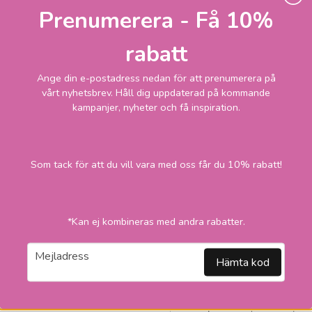
Prenumerera - Få 10%
MARKSLÖJD
Heaven taklampor
rabatt
3 795
Skickas inom 2-1
Ange din e-postadress nedan för att prenumerera på
vardagar
kr
vårt nyhetsbrev. Håll dig uppdaterad på kommande
kampanjer, nyheter och få inspiration.
LÄGG I VARUKORGEN
Som tack för att du vill vara med oss får du 10% rabatt!
*Kan ej kombineras med andra rabatter.
email
Mejladress
Hämta kod