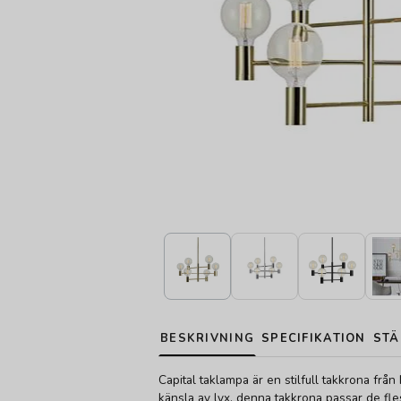
BESKRIVNING
SPECIFIKATION
STÄ
Capital taklampa är en stilfull takkrona frå
känsla av lyx, denna takkrona passar de fle