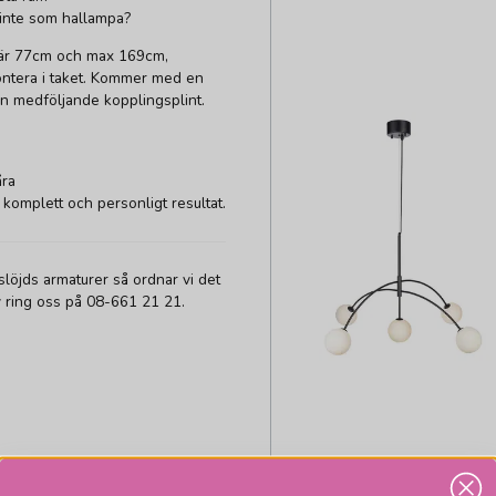
inte som hallampa?
en är 77cm och max 169cm,
montera i taket. Kommer med en
en medföljande kopplingsplint.
åra
 komplett och personligt resultat.
löjds armaturer så ordnar vi det
tiv ring oss på 08-661 21 21.