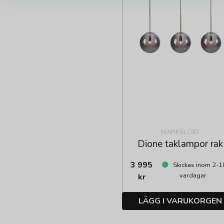
MARKSLÖJD
Dione taklampor rak
3 995
Skickas inom 2-1
vardagar
kr
LÄGG I VARUKORGEN