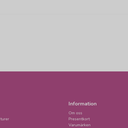
Information
Om oss
turer
Presentkort
Varumärken