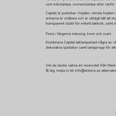
som kökslampa, sovrumslampa eller varför 
Capital är justerbar i höjden, minsta höjd
armarna är vridbara och är väldigt lätt att 
transparent sladd för enkelt takkrok, samt 
Finns i färgerna mässing, krom och svart.
Kombinera Capital taklampamed några av v
dekorativa ljuskällor samt lamppropp för ett
Om du skulle sakna en reservdel från Marks
åt dig, mejla in till info@elstore.se alterna