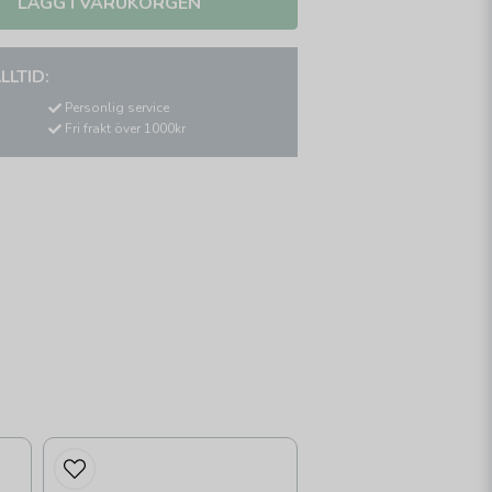
LÄGG I VARUKORGEN
LLTID:
Personlig service
Fri frakt över 1000kr