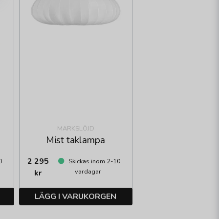
MARKSLÖJD
Mist taklampa
2 295
0
Skickas inom 2-10
vardagar
kr
LÄGG I VARUKORGEN