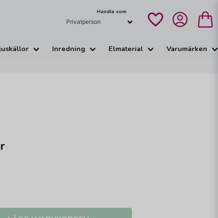
Handla som
juskällor
Inredning
Elmaterial
Varumärken
r