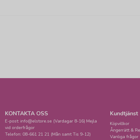
KONTAKTA OSS
Kundtjänst
E-post: info@elstore.se (Vardagar 8-16) Mejla
Köpvillkor
vid orderfrågor
Ångerrätt & Re
Telefon: 08-661 21 21 (Mån samt Tis 9-12)
Vanliga frågor