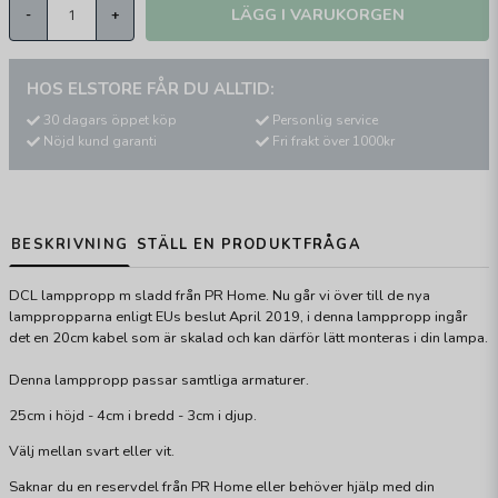
LÄGG I VARUKORGEN
-
+
HOS ELSTORE FÅR DU ALLTID:
30 dagars öppet köp
Personlig service
Nöjd kund garanti
Fri frakt över 1000kr
BESKRIVNING
STÄLL EN PRODUKTFRÅGA
DCL lamppropp m sladd från PR Home. Nu går vi över till de nya
lamppropparna enligt EUs beslut April 2019, i denna lamppropp ingår
det en 20cm kabel som är skalad och kan därför lätt monteras i din lampa.
Denna lamppropp passar samtliga armaturer.
25cm i höjd - 4cm i bredd - 3cm i djup.
Välj mellan svart eller vit.
Saknar du en reservdel från PR Home eller behöver hjälp med din