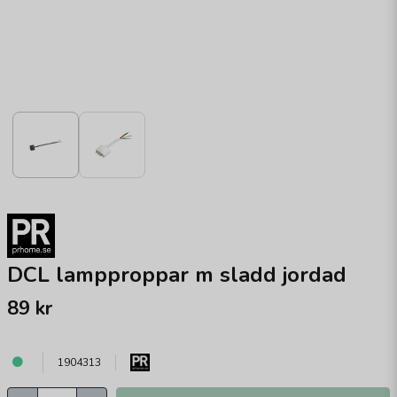
DCL lampproppar m sladd jordad
89 kr
1904313