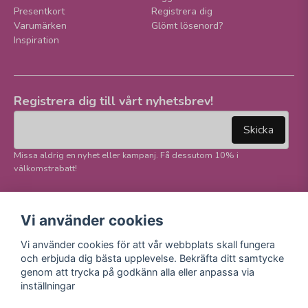
Presentkort
Registrera dig
Varumärken
Glömt lösenord?
Inspiration
Registrera dig till vårt nyhetsbrev!
email
Mejladress
Skicka
Missa aldrig en nyhet eller kampanj. Få dessutom 10% i
välkomstrabatt!
Följ oss på våra
Trygg betalning och
Vi använder cookies
sociala medier!
E-handel
Vi använder cookies för att vår webbplats skall fungera
Facebook
och erbjuda dig bästa upplevelse. Bekräfta ditt samtycke
Instagram
genom att trycka på godkänn alla eller anpassa via
Youtube
inställningar
TikTok