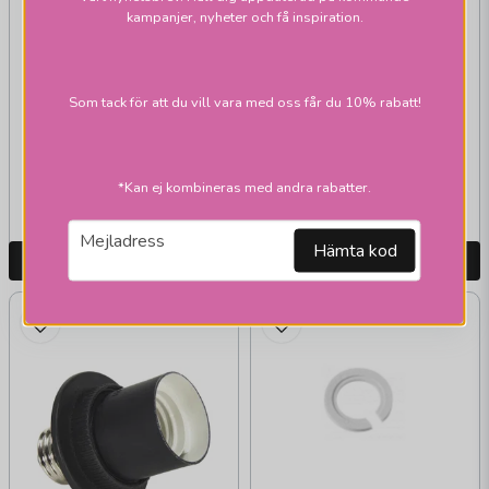
kampanjer, nyheter och få inspiration.
PR HOME
DCL lampproppar m
Som tack för att du vill vara med oss får du 10% rabatt!
sladd ojordad
79 kr
75 kr
*Kan ej kombineras med andra rabatter.
Skickas inom 1-2 vardagar
Skickas inom 1-2 vardagar
email
Mejladress
Hämta kod
LÄGG I VARUKORGEN
LÄGG I VARUKORGEN