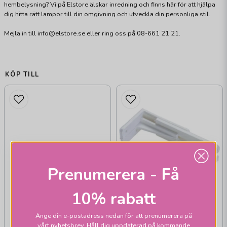
hembelysning? Vi på Elstore älskar inredning och finns här för att hjälpa
dig hitta rätt lampor till din omgivning och utveckla din personliga stil.
Mejla in till info@elstore.se eller ring oss på 08-661 21 21.
KÖP TILL
Prenumerera - Få
10% rabatt
PR HOME
Hållare för
Ange din e-postadress nedan för att prenumerera på
fönsterlampa
vårt nyhetsbrev. Håll dig uppdaterad på kommande