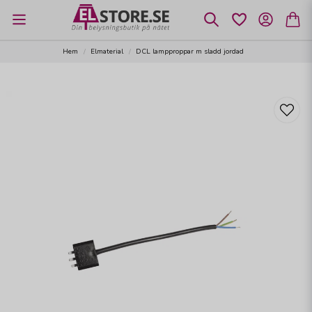
Hem
Elmaterial
DCL lampproppar m sladd jordad