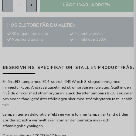
LÄGG I VARUKORGEN
-
+
HOS ELSTORE FÅR DU ALLTID:
30 dagars öppet köp
Personlig service
Nöjd kund garanti
Fri frakt över 1000kr
BESKRIVNING
SPECIFIKATION
STÄLL EN PRODUKTFRÅG
En fin LED-lampa med E14-sockel, 645W och 3-stegsdimring med
minnesfunktion. Anpassa ljuset med strömbrytaren i tre steg. Ställ in den
nivå du önskar med strömbrytaren, släck därefter lampan i 8-10 sekunder
och sedan tänd igen! Återställningen sker med strömbrytaren fast i snabb
takt.
Lampan ger en dekorativ effekt i en varm ton när lampan är tänd då den
sprider ett extra varmvitt sken som är den perfekta mys- och
stämningsbelysningen.
De tre styrkorna:470/235/47 lumen.