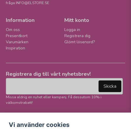
fråga INFO@ELSTORE.SE
Information
Mitt konto
Om oss
Logga in
Presentkort
Registrera dig
Varumärken
Glömt lösenord?
Inspiration
Registrera dig till vårt nyhetsbrev!
email
Mejladress
Skicka
Missa aldrig en nyhet eller kampanj. Få dessutom 10% i
välkomstrabatt!
Följ oss på våra
Trygg betalning och
Vi använder cookies
sociala medier!
E-handel