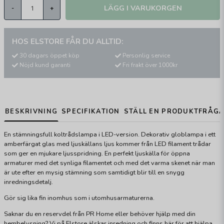
LÄGG I VARUKORGEN
-
+
HOS ELSTORE FÅR DU ALLTID:
30 dagars öppet köp
Personlig service
Nöjd kund garanti
Fri frakt över 1000kr
BESKRIVNING
SPECIFIKATION
STÄLL EN PRODUKTFRÅG
En stämningsfull koltrådslampa i LED-version. Dekorativ globlampa i ett
amberfärgat glas med ljuskällans ljus kommer från LED filament trådar
som ger en mjukare ljusspridning. En perfekt ljuskälla för öppna
armaturer med det synliga filamentet och med det varma skenet när man
är ute efter en mysig stämning som samtidigt blir till en snygg
inredningsdetalj.
Gör sig lika fin inomhus som i utomhusarmaturerna.
Saknar du en reservdel från PR Home eller behöver hjälp med din
hembelysning? Vi på Elstore älskar inredning och finns här för att hjälpa