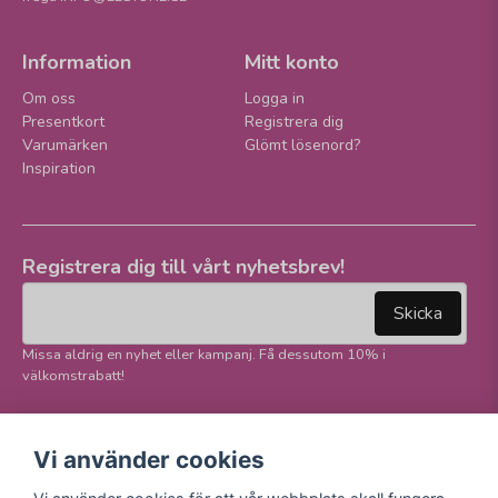
Information
Mitt konto
Om oss
Logga in
Presentkort
Registrera dig
Varumärken
Glömt lösenord?
Inspiration
Registrera dig till vårt nyhetsbrev!
email
Mejladress
Skicka
Missa aldrig en nyhet eller kampanj. Få dessutom 10% i
välkomstrabatt!
Följ oss på våra
Trygg betalning och
Vi använder cookies
sociala medier!
E-handel