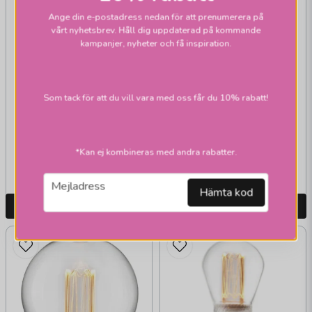
PR HOME
Ange din e-postadress nedan för att prenumerera på
Glob E14 80mm
vårt nyhetsbrev. Håll dig uppdaterad på kommande
kampanjer, nyheter och få inspiration.
820 1W Future klar
dim
PR HOME
Edison E27 820 1W
Som tack för att du vill vara med oss får du 10% rabatt!
Future klar dim
135 kr
135 kr
*Kan ej kombineras med andra rabatter.
Skickas inom 2-10
Skickas inom 2-10
vardagar
vardagar
email
Mejladress
Hämta kod
LÄGG I VARUKORGEN
LÄGG I VARUKORGEN