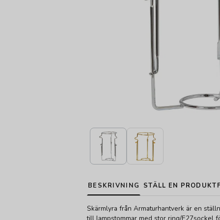
BESKRIVNING
STÄLL EN PRODUKT
Skärmlyra från Armaturhantverk är en stäl
till lampstommar med stor ring/E27sockel fö