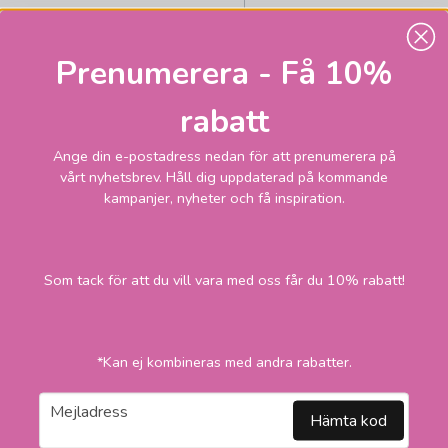
Prenumerera - Få 10%
rabatt
ARMATURHANTVERK
T 984 Malung
Ange din e-postadress nedan för att prenumerera på
takupphäng
vårt nyhetsbrev. Håll dig uppdaterad på kommande
kampanjer, nyheter och få inspiration.
545
Skickas inom 2-1
vardagar
kr
LÄGG I VARUKORGEN
Som tack för att du vill vara med oss får du 10% rabatt!
*Kan ej kombineras med andra rabatter.
email
Mejladress
Hämta kod