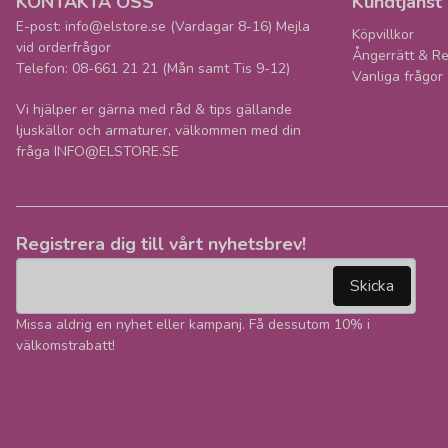
KONTAKTA OSS
Kundtjänst
E-post: info@elstore.se (Vardagar 8-16) Mejla
Köpvillkor
vid orderfrågor
Ångerrätt & Re
Telefon: 08-661 21 21 (Mån samt Tis 9-12)
Vanliga frågor
Vi hjälper er gärna med råd & tips gällande
ljuskällor och armaturer, välkommen med din
fråga INFO@ELSTORE.SE
Registrera dig till vårt nyhetsbrev!
email
Mejladress
Skicka
Missa aldrig en nyhet eller kampanj. Få dessutom 10% i
välkomstrabatt!