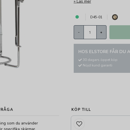
Läs mer
D45-01
-
+
HOS ELSTORE FÅR DU A
30 dagars öppet köp
Nöjd kund garanti
FRÅGA
KÖP TILL
lning som du använder
r specifika skärmar.