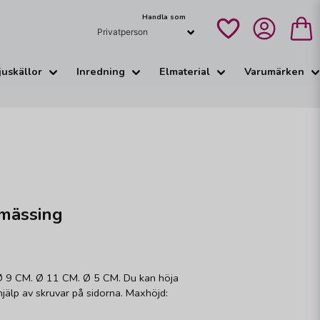
Handla som
juskällor
Inredning
Elmaterial
Varumärken
mässing
Ø 9 CM. Ø 11 CM. Ø 5 CM. Du kan höja
älp av skruvar på sidorna. Maxhöjd: