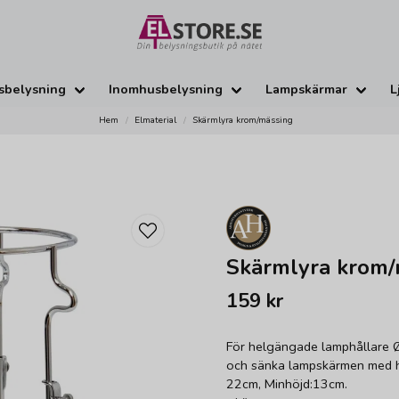
sbelysning
Inomhusbelysning
Lampskärmar
L
Hem
Elmaterial
Skärmlyra krom/mässing
Skärmlyra krom/
159 kr
För helgängade lamphållare 
och sänka lampskärmen med hj
22cm, Minhöjd:13cm.