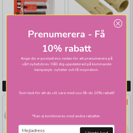
AMIGA
Prenumerera - Få
Ljusimitationshylsa
AMIGA
2-pack antik
10% rabatt
LR14/1,5V batteri
Ange din e-postadress nedan för att prenumerera på
59 kr
vårt nyhetsbrev. Håll dig uppdaterad på kommande
75 kr
Skickas inom 2-10
kampanjer, nyheter och få inspiration.
Skickas inom 1-2 vardagar
vardagar
LÄGG I VARUKORGEN
LÄGG I VARUKORGEN
Som tack för att du vill vara med oss får du 10% rabatt!
-51%
*Kan ej kombineras med andra rabatter.
email
Mejladress