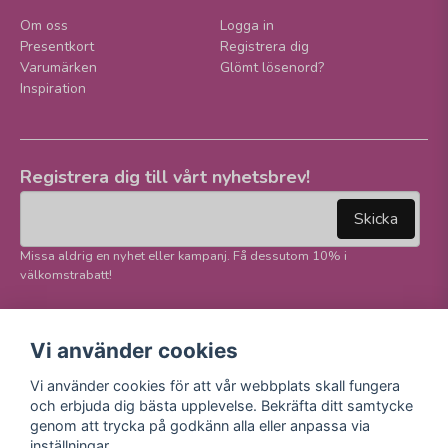
Om oss
Logga in
Presentkort
Registrera dig
Varumärken
Glömt lösenord?
Inspiration
Registrera dig till vårt nyhetsbrev!
email
Mejladress
Skicka
Missa aldrig en nyhet eller kampanj. Få dessutom 10% i
välkomstrabatt!
Följ oss på våra
Trygg betalning och
Vi använder cookies
sociala medier!
E-handel
Vi använder cookies för att vår webbplats skall fungera
Facebook
och erbjuda dig bästa upplevelse. Bekräfta ditt samtycke
Instagram
genom att trycka på godkänn alla eller anpassa via
Youtube
inställningar