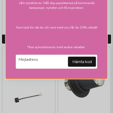
DCL lampproppar m
vårt nyhetsbrev. Håll dig uppdaterad på kommande
kampanjer, nyheter och få inspiration.
sladd ojordad
79 kr
75 kr
Skickas inom 1-2 vardagar
Skickas inom 1-2 vardagar
Som tack för att du vill vara med oss får du 10% rabatt!
LÄGG I VARUKORGEN
LÄGG I VARUKORGEN
*Kan ej kombineras med andra rabatter.
email
Mejladress
Hämta kod