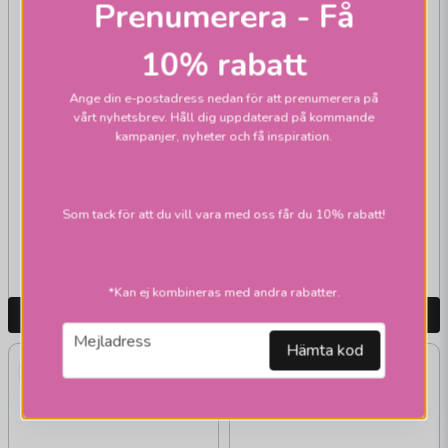
Prenumerera - Få
10% rabatt
ÖRSJÖ BELYSNING
Kvist taklampor 16lj
Ange din e-postadress nedan för att prenumerera på
vårt nyhetsbrev. Håll dig uppdaterad på kommande
ÖRSJÖ BELYSNING
kampanjer, nyheter och få inspiration.
Star 6 Takskena Rå
Mässing
Som tack för att du vill vara med oss får du 10% rabatt!
13 165 kr
132 395 kr
Skickas inom 2-10
Beställningsvara
vardagar
*Kan ej kombineras med andra rabatter.
LÄGG I VARUKORGEN
LÄGG I VARUKORGEN
email
Mejladress
Hämta kod