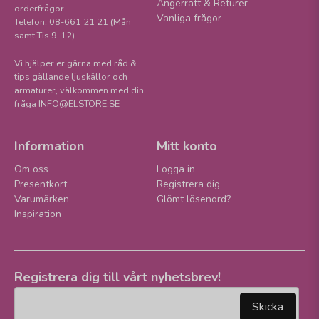
Ångerrätt & Returer
orderfrågor
Vanliga frågor
Telefon: 08-661 21 21 (Mån
samt Tis 9-12)
Vi hjälper er gärna med råd &
tips gällande ljuskällor och
armaturer, välkommen med din
fråga INFO@ELSTORE.SE
Information
Mitt konto
Om oss
Logga in
Presentkort
Registrera dig
Varumärken
Glömt lösenord?
Inspiration
Registrera dig till vårt nyhetsbrev!
email
Mejladress
Skicka