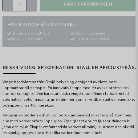
LÄGG I VARUKORGEN
-
+
HOS ELSTORE FÅR DU ALLTID:
30 dagars öppet köp
Personlig service
Nöjd kund garanti
Fri frakt över 1000kr
BESKRIVNING
SPECIFIKATION
STÄLL EN PRODUKTFRÅG
Vinge bordslampa från Örsjö belysning designad av Note, som
uppmuntrar till samspel. En innovativ lampa med ett avskalat yttre och
stor personlighet. Den karaktäristiska vingen, som finns i lackad metall
alternativt i solid mässing, är en dimmer som är vridbar runt sin egen axel
och uppmuntrartill interaktion.
Vinge är en modern och stilren bordslampa med olika färg på stommen,
alla med vacker skärm i opalglas. Opalglaset gör att ljusspridningen bli
jämn och mjuk. Skapar ett fantastiskt vackert allmänljus. Armaturen blir till
en sinnlig upplevelse och är lika vacker tänd som släckt.