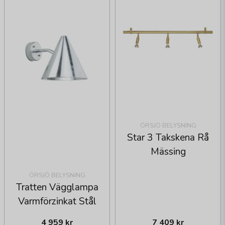
ÖRSJÖ BELYSNING
Star 3 Takskena Rå
Mässing
ÖRSJÖ BELYSNING
Tratten Vägglampa
Varmförzinkat Stål
4 959 kr
7 409 kr