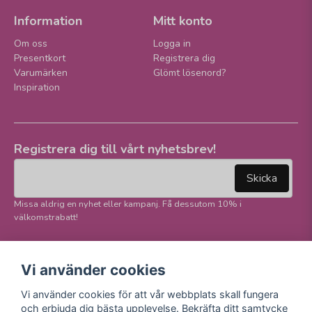
Information
Mitt konto
Om oss
Logga in
Presentkort
Registrera dig
Varumärken
Glömt lösenord?
Inspiration
Registrera dig till vårt nyhetsbrev!
email
Mejladress
Skicka
Missa aldrig en nyhet eller kampanj. Få dessutom 10% i
välkomstrabatt!
Följ oss på våra
Trygg betalning och
Vi använder cookies
sociala medier!
E-handel
Vi använder cookies för att vår webbplats skall fungera
Facebook
och erbjuda dig bästa upplevelse. Bekräfta ditt samtycke