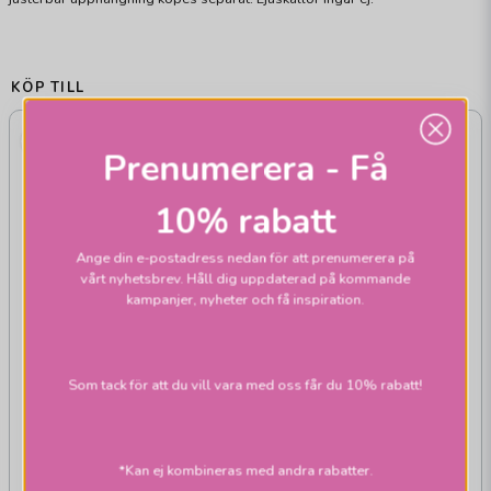
KÖP TILL
Prenumerera - Få
10% rabatt
Ange din e-postadress nedan för att prenumerera på
vårt nyhetsbrev. Håll dig uppdaterad på kommande
kampanjer, nyheter och få inspiration.
Som tack för att du vill vara med oss får du 10% rabatt!
ÖRSJÖ BELYSNING
Star 1 kopplingshus
*Kan ej kombineras med andra rabatter.
fast montage