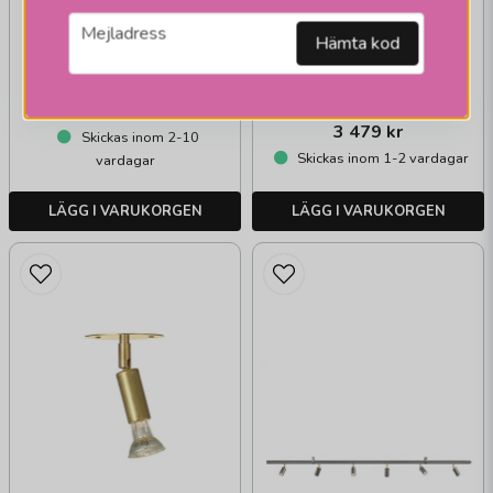
ÖRSJÖ BELYSNING
email
Star 6 Takskena Rå
Mejladress
Hämta kod
Mässing
13 165 kr
3 479 kr
Skickas inom 2-10
Skickas inom 1-2 vardagar
vardagar
LÄGG I VARUKORGEN
LÄGG I VARUKORGEN