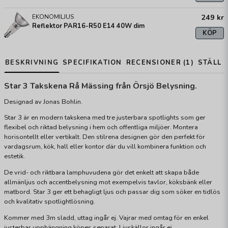
249 kr
EKONOMILJUS
Reflektor PAR16-R50 E14 40W dim
KÖP
BESKRIVNING
SPECIFIKATION
RECENSIONER (1)
STÄLL 
Star 3 Takskena Rå Mässing från Örsjö Belysning.
Designad av Jonas Bohlin.
Star 3 är en modern takskena med tre justerbara spotlights som ger
flexibel och riktad belysning i hem och offentliga miljöer. Montera
horisontellt eller vertikalt. Den stilrena designen gör den perfekt för
vardagsrum, kök, hall eller kontor där du vill kombinera funktion och
estetik.
De vrid- och riktbara lamphuvudena gör det enkelt att skapa både
allmänljus och accentbelysning mot exempelvis tavlor, köksbänk eller
matbord. Star 3 ger ett behagligt ljus och passar dig som söker en tidlös
och kvalitativ spotlightlösning.
Kommer med 3m sladd, uttag ingår ej. Vajrar med omtag för en enkel
justerbar upphängning köpes separat. Ljuskällor ingår ej.