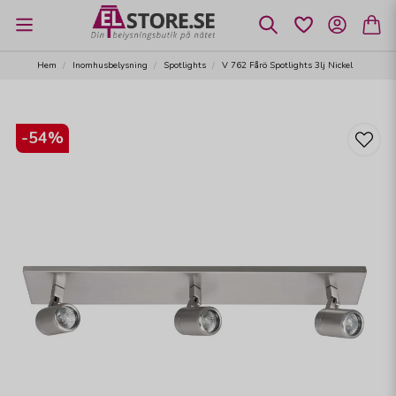
Hem
Inomhusbelysning
Spotlights
V 762 Fårö Spotlights 3lj Nickel
-
54
%