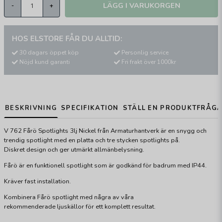
LÄGG I VARUKORGEN
-
+
HOS ELSTORE FÅR DU ALLTID:
30 dagars öppet köp
Personlig service
Nöjd kund garanti
Fri frakt över 1000kr
BESKRIVNING
SPECIFIKATION
STÄLL EN PRODUKTFRÅG
V 762 Fårö Spotlights 3lj Nickel från Armaturhantverk är en snygg och
trendig spotlight med en platta och tre stycken spotlights på.
Diskret design och ger utmärkt allmänbelysning.
Fårö är en funktionell spotlight som är godkänd för badrum med IP44.
Kräver fast installation.
Kombinera Fårö spotlight med några av våra
rekommenderade ljuskällor för ett komplett resultat.