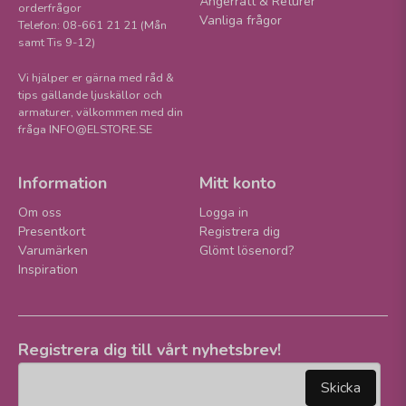
Ångerrätt & Returer
orderfrågor
Vanliga frågor
Telefon: 08-661 21 21 (Mån
samt Tis 9-12)
Vi hjälper er gärna med råd &
tips gällande ljuskällor och
armaturer, välkommen med din
fråga INFO@ELSTORE.SE
Information
Mitt konto
Om oss
Logga in
Presentkort
Registrera dig
Varumärken
Glömt lösenord?
Inspiration
Registrera dig till vårt nyhetsbrev!
email
Mejladress
Skicka