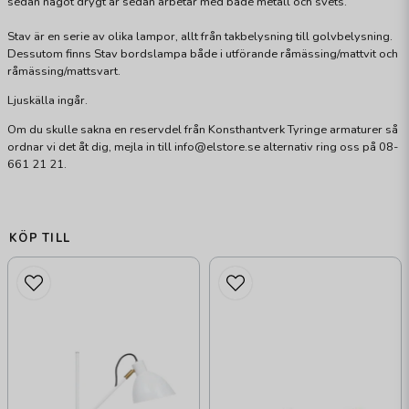
sedan något drygt år sedan arbetar med både metall och svets.
Stav är en serie av olika lampor, allt från takbelysning till golvbelysning.
Dessutom finns Stav bordslampa både i utförande råmässing/mattvit och
råmässing/mattsvart.
Ljuskälla ingår.
Om du skulle sakna en reservdel från Konsthantverk Tyringe armaturer så
ordnar vi det åt dig, mejla in till info@elstore.se alternativ ring oss på 08-
661 21 21.
KÖP TILL