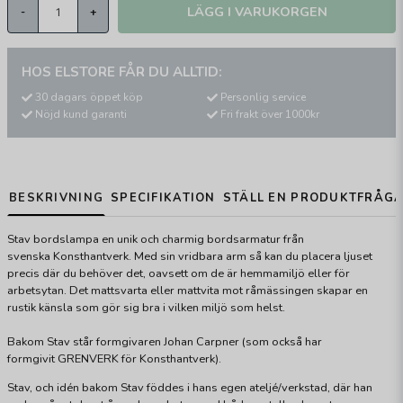
LÄGG I VARUKORGEN
-
+
HOS ELSTORE FÅR DU ALLTID:
30 dagars öppet köp
Personlig service
Nöjd kund garanti
Fri frakt över 1000kr
BESKRIVNING
SPECIFIKATION
STÄLL EN PRODUKTFRÅG
Stav bordslampa en unik och charmig bordsarmatur från
svenska Konsthantverk. Med sin vridbara arm så kan du placera ljuset
precis där du behöver det, oavsett om de är hemmamiljö eller för
arbetsytan. Det mattsvarta eller mattvita mot råmässingen skapar en
rustik känsla som gör sig bra i vilken miljö som helst.
Bakom Stav står formgivaren Johan Carpner (som också har
formgivit GRENVERK för Konsthantverk).
Stav, och idén bakom Stav föddes i hans egen ateljé/verkstad, där han