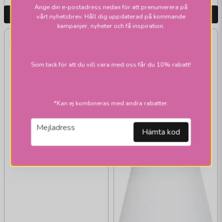
Ange din e-postadress nedan för att prenumerera på
LÄGG I VARUKORGEN
LÄGG I VARUKORGEN
vårt nyhetsbrev. Håll dig uppdaterad på kommande
kampanjer, nyheter och få inspiration.
Som tack för att du vill vara med oss får du 10% rabatt!
*Kan ej kombineras med andra rabatter.
email
Mejladress
Hämta kod
KONSTHANTVERK TYRINGE
Kant plafonder