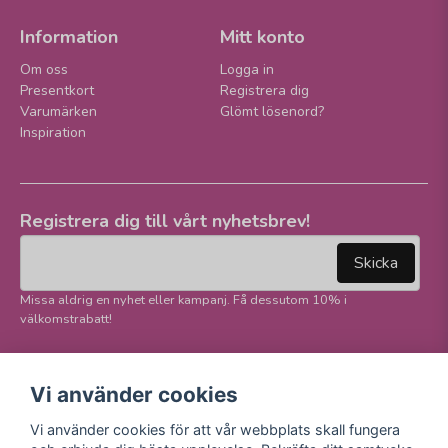
Information
Mitt konto
Om oss
Logga in
Presentkort
Registrera dig
Varumärken
Glömt lösenord?
Inspiration
Registrera dig till vårt nyhetsbrev!
email
Mejladress
Skicka
Missa aldrig en nyhet eller kampanj. Få dessutom 10% i
välkomstrabatt!
Följ oss på våra
Trygg betalning och
Vi använder cookies
sociala medier!
E-handel
Vi använder cookies för att vår webbplats skall fungera
Facebook