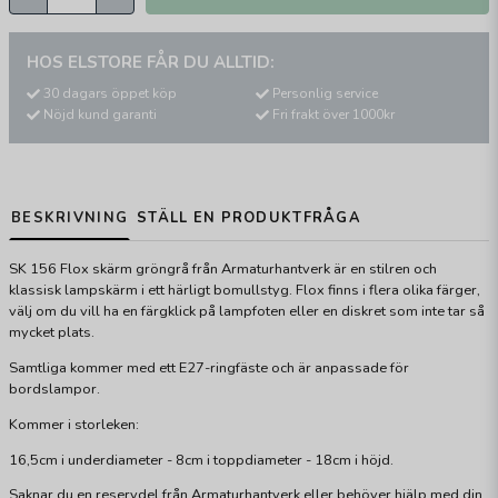
HOS ELSTORE FÅR DU ALLTID:
30 dagars öppet köp
Personlig service
Nöjd kund garanti
Fri frakt över 1000kr
BESKRIVNING
STÄLL EN PRODUKTFRÅGA
SK 156 Flox skärm gröngrå från Armaturhantverk är en stilren och
klassisk lampskärm i ett härligt bomullstyg. Flox finns i flera olika färger,
välj om du vill ha en färgklick på lampfoten eller en diskret som inte tar så
mycket plats.
Samtliga kommer med ett E27-ringfäste och är anpassade för
bordslampor.
Kommer i storleken:
16,5cm i underdiameter - 8cm i toppdiameter - 18cm i höjd.
Saknar du en reservdel från Armaturhantverk eller behöver hjälp med din