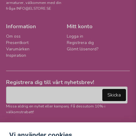
armaturer, välkommen med din
fråga INFO@ELSTORE.SE
Information
Mitt konto
Om oss
Logga in
Presentkort
Registrera dig
Varumärken
Glömt lösenord?
Inspiration
Registrera dig till vårt nyhetsbrev!
email
Mejladress
Skicka
Missa aldrig en nyhet eller kampanj. Få dessutom 10% i
välkomstrabatt!
Följ oss på våra
Trygg betalning och
Vi använder cookies