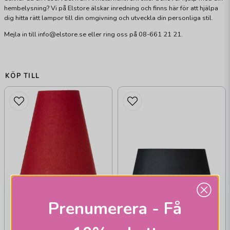
hembelysning? Vi på Elstore älskar inredning och finns här för att hjälpa
dig hitta rätt lampor till din omgivning och utveckla din personliga stil.
Mejla in till info@elstore.se eller ring oss på 08-661 21 21.
KÖP TILL
ARMATURHANTVERK
Prenumerera - Få
Tulpan skärm röd