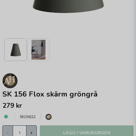
SK 156 Flox skärm gröngrå
279 kr
SK156/22
LÄGG I VARUKORGEN
-
+