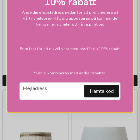
10% rabatt
Ange din e-postadress nedan för att prenumerera på
vårt nyhetsbrev. Håll dig uppdaterad på kommande
kampanjer, nyheter och få inspiration.
ARMATURHANTVERK
Iris skärmar svart
Som tack för att du vill vara med oss får du 10% rabatt!
279 kr
235 kr
Skickas inom 2-10
Skickas inom 1-2 vardagar
vardagar
*Kan ej kombineras med andra rabatter.
LÄGG I VARUKORGEN
LÄGG I VARUKORGEN
email
Mejladress
Hämta kod