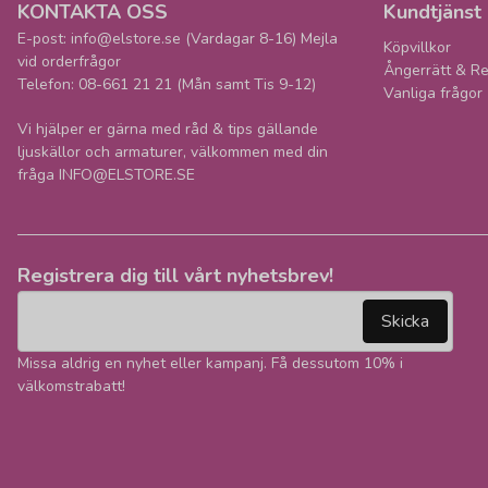
KONTAKTA OSS
Kundtjänst
E-post: info@elstore.se (Vardagar 8-16) Mejla
Köpvillkor
vid orderfrågor
Ångerrätt & Re
Telefon: 08-661 21 21 (Mån samt Tis 9-12)
Vanliga frågor
Vi hjälper er gärna med råd & tips gällande
ljuskällor och armaturer, välkommen med din
fråga INFO@ELSTORE.SE
Registrera dig till vårt nyhetsbrev!
email
Mejladress
Skicka
Missa aldrig en nyhet eller kampanj. Få dessutom 10% i
välkomstrabatt!