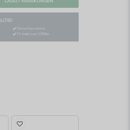
LÄGG I VARUKORGEN
LLTID:
Personlig service
Fri frakt över 1000kr