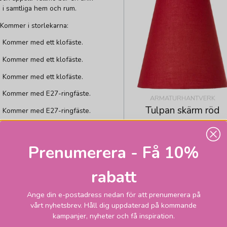
in i samtliga hem och rum.
? Kommer i storlekarna:
. Kommer med ett klofäste.
. Kommer med ett klofäste.
. Kommer med ett klofäste.
d. Kommer med E27-ringfäste.
ARMATURHANTVERK
Tulpan skärm röd
d. Kommer med E27-ringfäste.
d. Kommer med E27-ringfäste.
 golvlampor eller bordslampor
Prenumerera - Få 10%
rabatt
turhantverks sortiment så ordnar
lternativ ring oss på 08-661 21
Ange din e-postadress nedan för att prenumerera på
vårt nyhetsbrev. Håll dig uppdaterad på kommande
kampanjer, nyheter och få inspiration.
235
Skickas inom 1-2