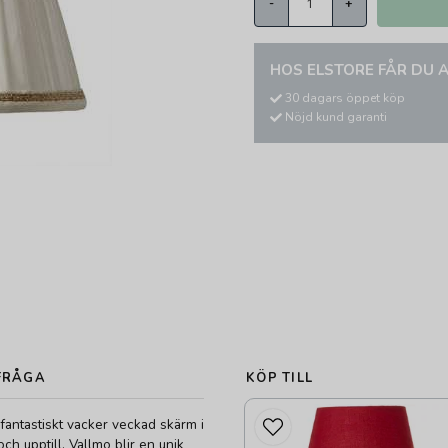
-
+
HOS ELSTORE FÅR DU A
30 dagars öppet köp
Nöjd kund garanti
FRÅGA
KÖP TILL
fantastiskt vacker veckad skärm i
ch upptill. Vallmo blir en unik