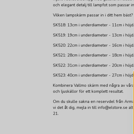
och elegant detalj till lampfot som passar 
Vilken lampskärm passar in i ditt hem bäst
SK518: 13cm i underdiameter - 11cm i höjd
SK519: 19cm i underdiameter - 13cm i höjd
SK520: 22cm i underdiameter - 16cm i höjd
SK521: 28cm i underdiameter - 18cm i höj
SK522: 31cm i underdiameter - 20cm i höj
SK523: 40cm i underdiameter - 27cm i höj
Kombinera Vallmo skärm med några av våra
och ljuskällor för ett komplett resultat.
Om du skulle sakna en reservdel från Arma
vi det åt dig, mejla in till info@elstore.se a
21.