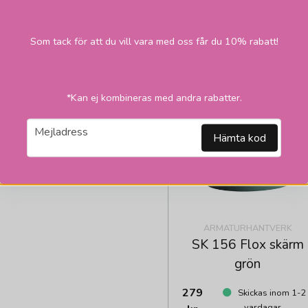
vardagar
kr
LÄGG I VARUKORGEN
Som tack för att du vill vara med oss får du 10% rabatt!
*Kan ej kombineras med andra rabatter.
email
Mejladress
Hämta kod
ARMATURHANTVERK
SK 156 Flox skärm
grön
279
Skickas inom 1-2
vardagar