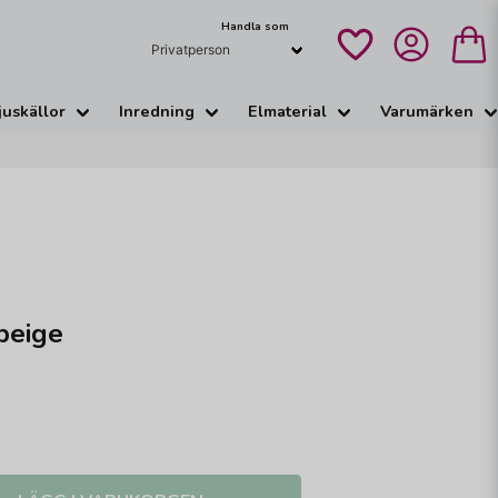
Handla som
juskällor
Inredning
Elmaterial
Varumärken
beige