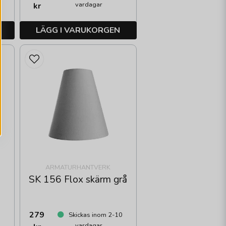
vardagar
kr
LÄGG I VARUKORGEN
ARMATURHANTVERK
SK 156 Flox skärm grå
279
Skickas inom 2-10
vardagar