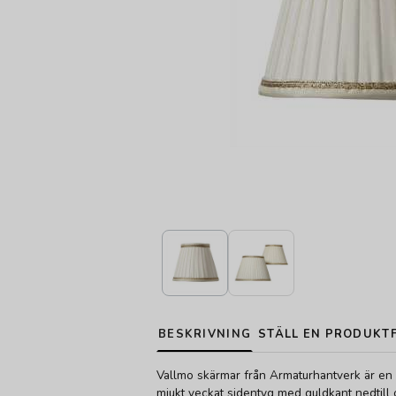
BESKRIVNING
STÄLL EN PRODUKT
Vallmo skärmar från Armaturhantverk är en 
mjukt veckat sidentyg med guldkant nedtill o