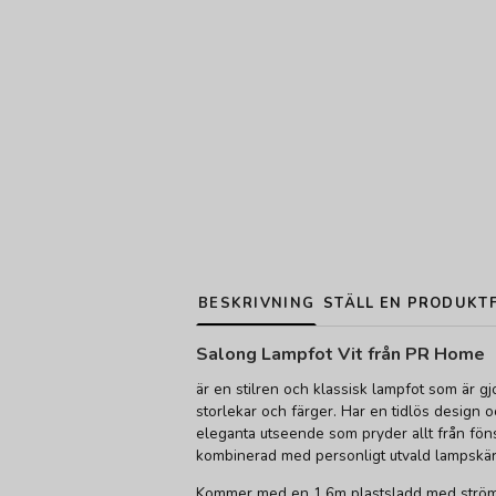
BESKRIVNING
STÄLL EN PRODUKT
Salong Lampfot Vit från PR Home
är en stilren och klassisk lampfot som är gjo
storlekar och färger. Har en tidlös design oc
eleganta utseende som pryder allt från föns
kombinerad med personligt utvald lampskä
Kommer med en 1.6m plastsladd med ström