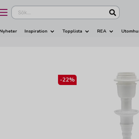
Sök...
Nyheter
Inspiration
Topplista
REA
Utomhu
-
22
%