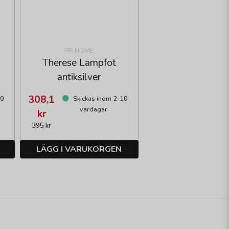
PR HOME
Therese Lampfot
antiksilver
308,1
10
Skickas inom 2-10
vardagar
kr
395 kr
LÄGG I VARUKORGEN