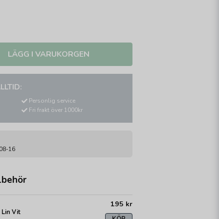
LÄGG I VARUKORGEN
LLTID:
Personlig service
Fri frakt över 1000kr
-08-16
lbehör
195 kr
Lin Vit
KÖP