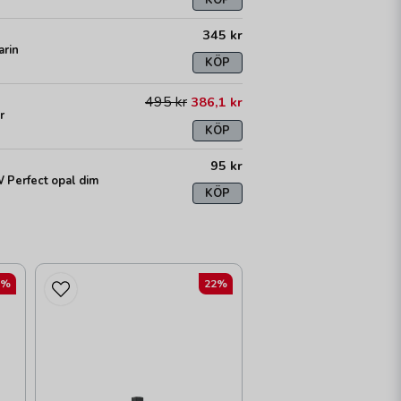
345 kr
arin
KÖP
495 kr
386,1 kr
r
KÖP
95 kr
 Perfect opal dim
KÖP
2%
22%