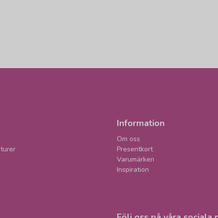
Information
Om oss
turer
Presentkort
Varumärken
Inspiration
Följ oss på våra sociala 