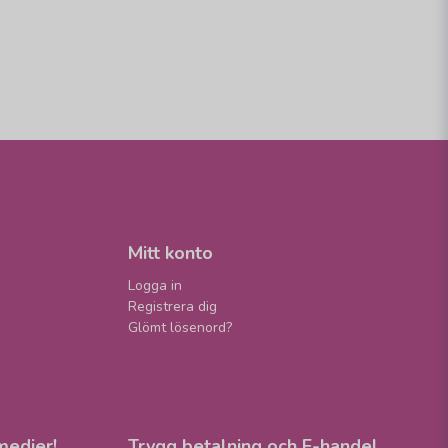
Mitt konto
Logga in
Registrera dig
Glömt lösenord?
medier!
Trygg betalning och E-handel