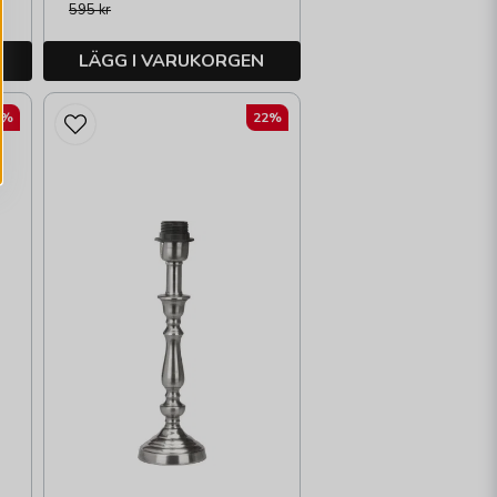
595 kr
LÄGG I VARUKORGEN
2%
22%