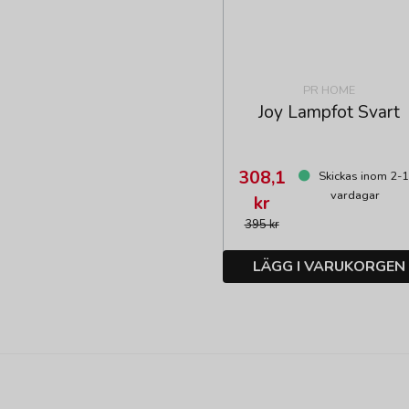
PR HOME
Joy Lampfot Svart
308,1
Skickas inom 2-
vardagar
kr
395 kr
LÄGG I VARUKORGEN