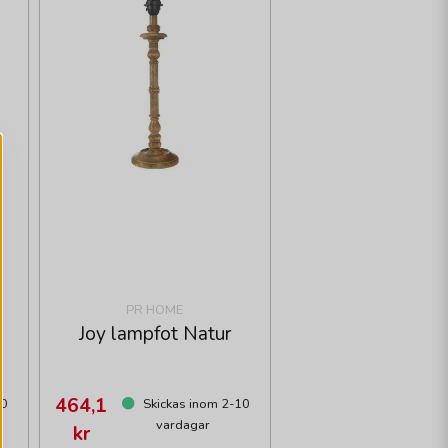
PR HOME
Joy lampfot Natur
464,1
10
Skickas inom 2-10
vardagar
kr