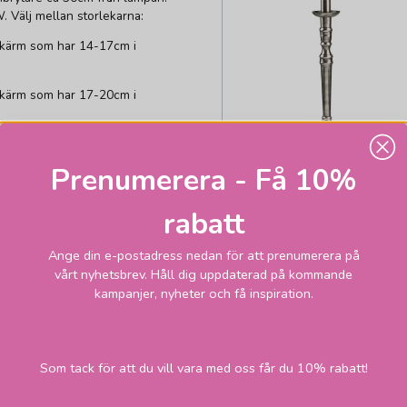
Välj mellan storlekarna:
skärm som har 14-17cm i
skärm som har 17-20cm i
 skärm som har 20-25cm i
Prenumerera - Få 10%
rabatt
ör ett komplett resultat.
Ange din e-postadress nedan för att prenumerera på
vårt nyhetsbrev. Håll dig uppdaterad på kommande
PR HOME
kampanjer, nyheter och få inspiration.
Salong Lampfot
Antiksilver
425,1
Som tack för att du vill vara med oss får du 10% rabatt!
Skickas inom 2-
vardagar
kr