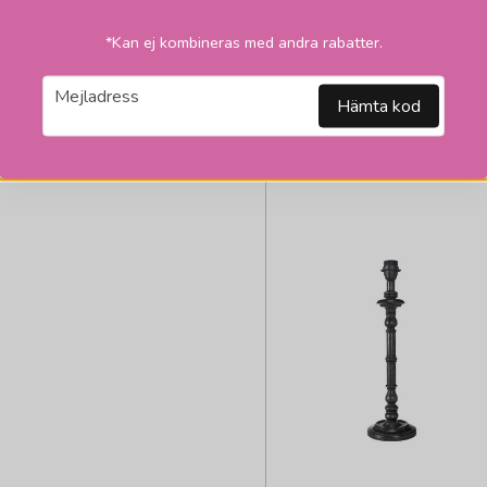
545 kr
*Kan ej kombineras med andra rabatter.
LÄGG I VARUKORGEN
email
Mejladress
Hämta kod
2