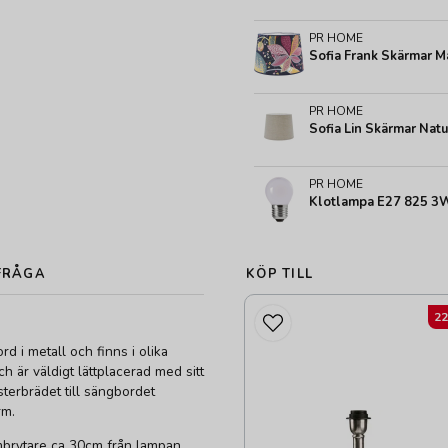
PR HOME
Sofia Frank Skärmar M
PR HOME
Sofia Lin Skärmar Natu
PR HOME
Klotlampa E27 825 3W
FRÅGA
KÖP TILL
2
rd i metall och finns i olika
h är väldigt lättplacerad med sitt
terbrädet till sängbordet
rm.
brytare ca 30cm från lampan.