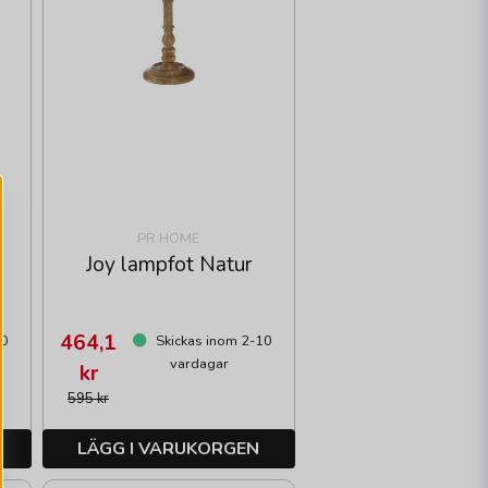
PR HOME
Joy lampfot Natur
464,1
10
Skickas inom 2-10
vardagar
kr
595 kr
LÄGG I VARUKORGEN