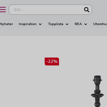
Sök...
Nyheter
Inspiration
Topplista
REA
Utomhu
-
22
%