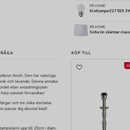
PR HOME
Klotlampa E27 825 3W
PR HOME
Sofia lin skärmar class
FRÅGA
KÖP TILL
2
rtbrun finish. Den har naturliga
r unik och levande. Denna armatur
ordet eller avlastningsytan.
hela rummet förvandlas!
färger och tre olika storlekar.
m passar dig absolut bäst!
lampskärm upp till 20cm i diam.