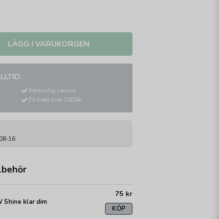
LÄGG I VARUKORGEN
LLTID:
Personlig service
Fri frakt över 1000kr
-08-16
lbehör
75 kr
 Shine klar dim
KÖP