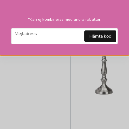
2
*Kan ej kombineras med andra rabatter.
email
Mejladress
Hämta kod