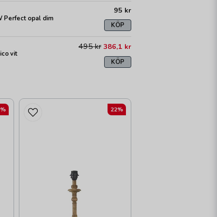
95 kr
 Perfect opal dim
KÖP
495 kr
386,1 kr
ico vit
KÖP
2%
22%