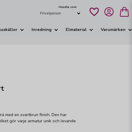
Handla som
juskällor
Inredning
Elmaterial
Varumärken
rt
rä med en svartbrun finish. Den har
vilket gör varje armatur unik och levande.