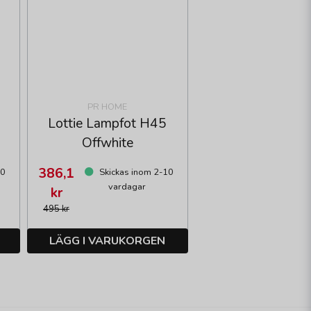
PR HOME
Lottie Lampfot H45
Offwhite
386,1
10
Skickas inom 2-10
vardagar
kr
495 kr
LÄGG I VARUKORGEN