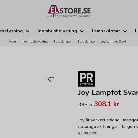
sbelysning
Inomhusbelysning
Lampskärmar
L
Hem
Inomhusbelysning
Bordslampor
Bordslampor
Joy Lampfot Svart
Joy Lampfot Sva
308,1 kr
395 kr
Joy är vackert snidad i mangot
naturliga skiftningar i färgen 
Läs mer