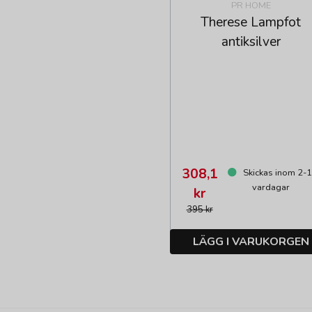
PR HOME
Therese Lampfot
antiksilver
308,1
Skickas inom 2-
vardagar
kr
395 kr
LÄGG I VARUKORGEN