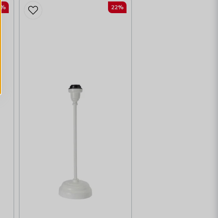
2%
22%