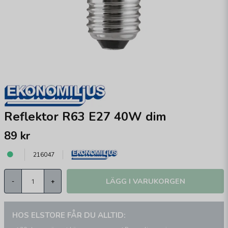
Reflektor R63 E27 40W dim
89 kr
216047
LÄGG I VARUKORGEN
-
+
HOS ELSTORE FÅR DU ALLTID: