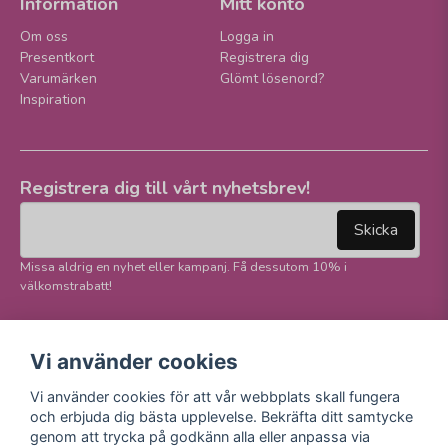
Information
Mitt konto
Om oss
Logga in
Presentkort
Registrera dig
Varumärken
Glömt lösenord?
Inspiration
Registrera dig till vårt nyhetsbrev!
email
Mejladress
Skicka
Missa aldrig en nyhet eller kampanj. Få dessutom 10% i
välkomstrabatt!
Följ oss på våra
Trygg betalning och
Vi använder cookies
sociala medier!
E-handel
Vi använder cookies för att vår webbplats skall fungera
Facebook
och erbjuda dig bästa upplevelse. Bekräfta ditt samtycke
Instagram
genom att trycka på godkänn alla eller anpassa via