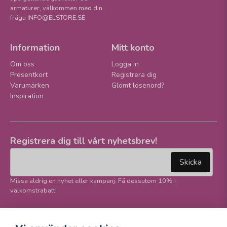
armaturer, välkommen med din
fråga INFO@ELSTORE.SE
Information
Mitt konto
Om oss
Logga in
Presentkort
Registrera dig
Varumärken
Glömt lösenord?
Inspiration
Registrera dig till vårt nyhetsbrev!
email
Mejladress
Skicka
Missa aldrig en nyhet eller kampanj. Få dessutom 10% i
välkomstrabatt!
Följ oss på våra
Trygg betalning och