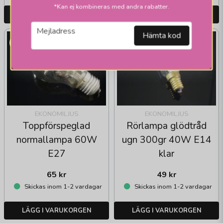
*Kan ej kombineras med andra rabatter.
LÄGG I VARUKORGEN
LÄGG I VARUKORGEN
email
Mejladress
Hämta kod
EKONOMILJUS
EKONOMILJUS
Toppförspeglad
Rörlampa glödtråd
normallampa 60W
ugn 300gr 40W E14
E27
klar
65 kr
49 kr
Skickas inom 1-2 vardagar
Skickas inom 1-2 vardagar
LÄGG I VARUKORGEN
LÄGG I VARUKORGEN