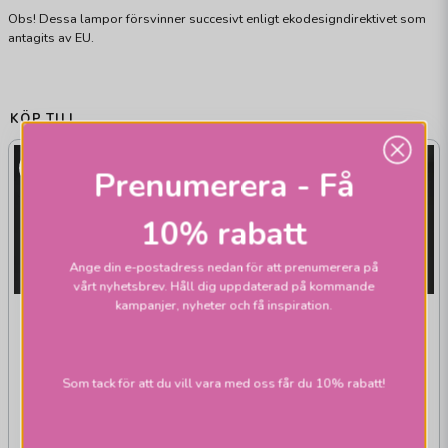
Obs! Dessa lampor försvinner succesivt enligt ekodesigndirektivet som
antagits av EU.
KÖP TILL
Prenumerera - Få
10% rabatt
Ange din e-postadress nedan för att prenumerera på
vårt nyhetsbrev. Håll dig uppdaterad på kommande
kampanjer, nyheter och få inspiration.
EKONOMILJUS
EKONOMILJUS
Rörlampa E14 klar
Normallampa klar
15W
40W E27
Som tack för att du vill vara med oss får du 10% rabatt!
39 kr
39 kr
Skickas inom 1-2 vardagar
Skickas inom 1-2 vardagar