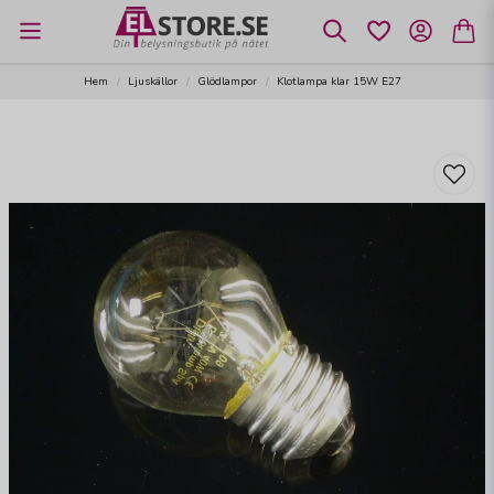
Hem
Ljuskällor
Glödlampor
Klotlampa klar 15W E27